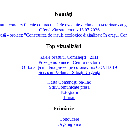
Noutăţi
unț concurs funcție contractuală de execuție - tehnician veterinar - au
Ofertă vânzare teren - 13.07.2026
să - proiect: "Construirea de insule ecologice digitalizate în orașul Co
Top vizualizări
Zilele oraşului Comăneşti - 2011
Poze panoramice - Centru nocturn
Ordonanță militară prevenție coronavirus COVID-19
Serviciul Voluntar Situaţii Urgenţă
Harta Comănești on-line
Știri/Comunicate presă
Fotografii
Turism
Primărie
Conducere
Organigrama