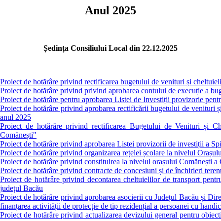
Anul 2025
Ședința Consiliului Local din 22.12.2025
Proiect de hotărâre privind rectificarea bugetului de venituri și cheltuie
Proiect de hotărâre privind privind aprobarea contului de execuție a bu
Proiect de hotărâre pentru aprobarea Listei de Investiții provizorie pen
Proiect de hotărâre privind aprobarea rectificării bugetului de venitu
anul 2025
Proiect de hotărâre privind rectificarea Bugetului de Venituri și 
Comănești"
Proiect de hotărâre privind aprobarea Listei provizorii de investiți
Proiect de hotărâre privind organizarea rețelei școlare la nivelul Oraș
Proiect de hotărâre privind constituirea la nivelul orașului Comănești 
Proiect de hotărâre privind contracte de concesiuni și de închirieri teren
Proiect de hotărâre privind decontarea cheltuielilor de transport pentr
județul Bacău
Proiect de hotărâre privind aprobarea asocierii cu Județul Bacău și Dir
finanțarea activității de protecție de tip rezidențial a persoanei cu hand
Proiect de hotărâre privind actualizarea devizului general pentru obiecti