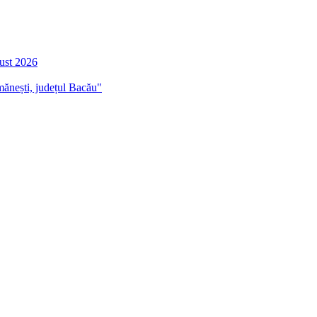
gust 2026
mănești, județul Bacău"