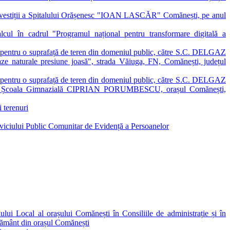
 investiții a Spitalului Orășenesc "IOAN LASCĂR" Comănești, pe anul
lcul în cadrul "Programul național pentru transformare digitală a
ute pentru o suprafață de teren din domeniul public, către S.C. DELGAZ
ze naturale presiune joasă", strada Văiuga, FN, Comănești, județul
ute pentru o suprafață de teren din domeniul public, către S.C. DELGAZ
rică Școala Gimnazială CIPRIAN PORUMBESCU, orașul Comănești,
i terenuri
Serviciului Public Comunitar de Evidență a Persoanelor
ului Local al orașului Comănești în Consiliile de administrație și în
vățământ din orașul Comănești