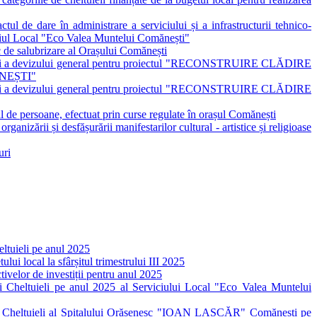
tul de dare în administrare a serviciului și a infrastructurii tehnico-
rviciul Local "Eco Valea Muntelui Comănești"
c de salubrizare al Orașului Comănești
ici și a devizului general pentru proiectul "RECONSTRUIRE CLĂDIRE
NEȘTI"
ici și a devizului general pentru proiectul "RECONSTRUIRE CLĂDIRE
al de persoane, efectuat prin curse regulate în orașul Comănești
anizării și desfășurării manifestarilor cultural - artistice și religioase
uri
heltuieli pe anul 2025
lui local la sfârșitul trimestrului III 2025
tivelor de investiții pentru anul 2025
 și Cheltuieli pe anul 2025 al Serviciului Local "Eco Valea Muntelui
i și Cheltuieli al Spitalului Orășenesc "IOAN LASCĂR" Comănești pe