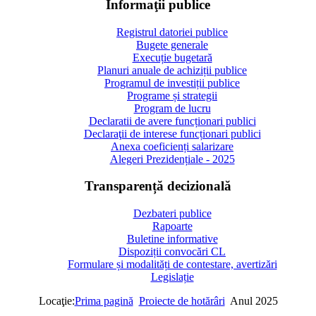
Informaţii publice
Registrul datoriei publice
Bugete generale
Execuție bugetară
Planuri anuale de achiziții publice
Programul de investiții publice
Programe și strategii
Program de lucru
Declaratii de avere funcționari publici
Declaraţii de interese funcționari publici
Anexa coeficienți salarizare
Alegeri Prezidențiale - 2025
Transparență decizională
Dezbateri publice
Rapoarte
Buletine informative
Dispoziții convocări CL
Formulare și modalități de contestare, avertizări
Legislație
Locaţie:
Prima pagină
Proiecte de hotărâri
Anul 2025