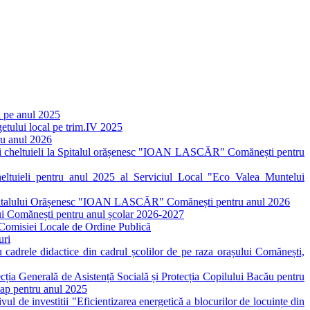
li pe anul 2025
getului local pe trim.IV 2025
tru anul 2026
ri și cheltuieli la Spitalul orășenesc "IOAN LASCĂR" Comănești pentru
Cheltuieli pentru anul 2025 al Serviciul Local "Eco Valea Muntelui
i a Spitalului Orășenesc "IOAN LASCĂR" Comănești pentru anul 2026
ului Comănești pentru anul școlar 2026-2027
a Comisiei Locale de Ordine Publică
uri
u cadrele didactice din cadrul școlilor de pe raza orașului Comănești,
ecția Generală de Asistență Socială și Protecția Copilului Bacău pentru
icap pentru anul 2025
vul de investitii "Eficientizarea energetică a blocurilor de locuințe din