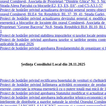
orașul Comănești, Asociația de Proprietari "Dimitrie Ghica" Nr. 3, St
Strada Aleea Parcului cu blocurile:E2, E3, ES, E6", cod C5-A3.1-57
Proiect de hotărâre privind actualizarea devizului general pentru obiecti
orașul Comănești, Bl.E4, Str. Republicii, BL.37, 39, 41, Strada Garle
Proiect de hotărâre privind actualizarea devizului general și modificar
energetică a blocurilor de locuințe din orașul Comănești, Asociația de 
Proprietari "George Bacovia" Nr.8, Strada Republicii Bl.8, Bl.10, Bl.1
1
Proiect de hotărâre privind stabilirea impozitelor și taxelor locale pent
Proiect de hotărâre privind aprobarea taxelor și tarifelor pentru contra
aplicabile în anul 2026
Proiect de hotărâre privind aprobarea Regulamentului de organizare și 
Ședința Consiliului Local din 28.11.2025
Proiect de hotărâre privind rectificarea bugetului de venituri și cheltuie
Proiect de hotărâre privind înființarea activității economice de produ
energie, conectate la rețeaua energetică cu o putere totală mai mică 
Proiect de hotărâre privind aprobarea Statutului modificat și actualizat
Proiect de hotărâre privind aprobarea indicatorilor tehnico-economici și 
inteligente de distribuție a gazelor naturale la nivelul Orașului Comăn
de investiții "ANGHEL SALIGNY", precum și a sumei reprezentând categ