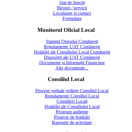
Stat de functii
Birouri / servicii
Localizare şi contact
Formulare
Monitorul Oficial Local
Statutul Orașului Comănești
Regulamente UAT Comănești
Hotărâri ale Consiliului Local Comănești
Dispoziții ale UAT Comănești
Documente și Informații Financiare
Alte documente...
Consiliul Local
Procese verbale ședințe Consiliul Local
Regulamente Consiliul Local
Consilieri Locali
Hotărâri ale Consiliului Local
Program audienţe
Proiecte de hotărâri
Rapoarte de activitate