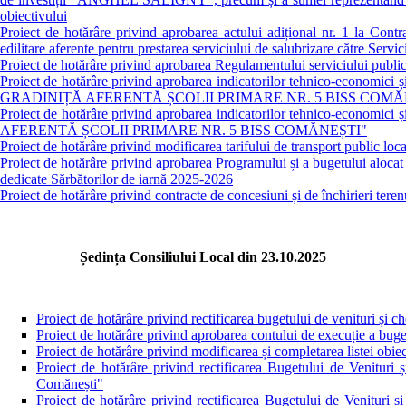
obiectivului
Proiect de hotărâre privind aprobarea actului adițional nr. 1 la Contrac
edilitare aferente pentru prestarea serviciului de salubrizare către Se
Proiect de hotărâre privind aprobarea Regulamentului serviciului publi
Proiect de hotărâre privind aprobarea indicatorilor tehnico-econom
GRADINIȚĂ AFERENTĂ ȘCOLII PRIMARE NR. 5 BISS COMĂ
Proiect de hotărâre privind aprobarea indicatorilor tehnico-econom
AFERENTĂ ȘCOLII PRIMARE NR. 5 BISS COMĂNEȘTI"
Proiect de hotărâre privind modificarea tarifului de transport public loc
Proiect de hotărâre privind aprobarea Programului și a bugetului alocat org
dedicate Sărbătorilor de iarnă 2025-2026
Proiect de hotărâre privind contracte de concesiuni și de închirieri teren
Ședința Consiliului Local din 23.10.2025
Proiect de hotărâre privind rectificarea bugetului de venituri și c
Proiect de hotărâre privind aprobarea contului de execuție a bugetu
Proiect de hotărâre privind modificarea și completarea listei obiec
Proiect de hotărâre privind rectificarea Bugetului de Venituri
Comănești"
Proiect de hotărâre privind rectificarea Bugetului de Venitur