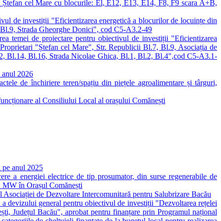
r. Ștefan cel Mare cu blocurile: El, E12, E13, E14, F8, F9 scara A+B,
vul de investiții "Eficientizarea energetică a blocurilor de locuințe din
i, Bl.9, Strada Gheorghe Donici", cod C5-A3.2-49
ea temei de proiectare pentru obiectivul de investiții "Eficientizarea
Proprietari "Ștefan cel Mare", Str. Republicii Bl.7, Bl.9, Asociația de
2, Bl.14, Bl.16, Strada Nicolae Ghica, Bl.1, Bl.2, Bl.4",cod C5-A3.1-
ru anul 2026
ctele de închiriere teren/spațiu din piețele agroalimentare și târguri,
funcționare al Consiliului Local al orașului Comănești
li pe anul 2025
cere a energiei electrice de tip prosumator, din surse regenerabile de
de 1 MW în Orașul Comănești
 al Asociației de Dezvoltare Intercomunitară pentru Salubrizare Bacău
a devizului general pentru obiectivul de investiții "Dezvoltarea rețelei
ești, Județul Bacău", aprobat pentru finanțare prin Programul național
oriile de cheltuieli finanțate de la bugetul local pentru realizarea