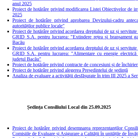
anul 2025
Proiect de hotărâre privind modificarea Listei Obiectivelor de
2025
Proiect de hotărâre privind aprobarea Devizului-cadru anteca
autorităților publice locale"
Proiect de hotărâre privind acordarea dreptului de uz și servit
GRID S.A. pentru lucrarea: "Extindere rețea și branșament ga
Bacău
Proiect de hotărâre privind acordarea dreptului de uz și servit
GRID S.A. pentru lucrarea: "Alimentare cu energie elect
județul Bacău"
Proiect de hotărâre privind contracte de concesiuni și de închirier
Proiect de hotărâre privind alegerea Președintelui de ședință
Analiza de evaluare a activității desfășurate în trim III 2025 a 
Ședința Consiliului Local din 25.09.2025
Proiect de hotărâre privind desemnarea reprezentanților Consili
Comisiile de Evaluare și Asigurare a Calității în unitățile de În