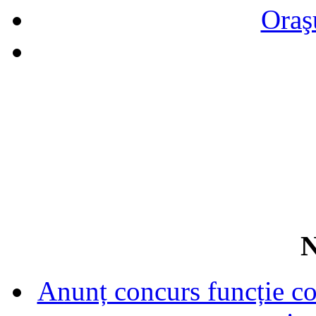
Oraş
N
Anunț concurs funcție con