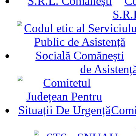
Co
S.R.
de Asistenț
Comit