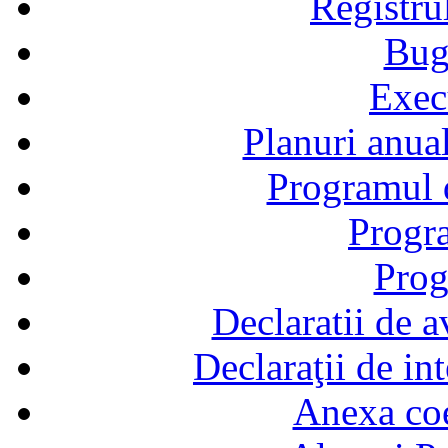
Registru
Bug
Exec
Planuri anual
Programul d
Progra
Prog
Declaratii de a
Declaraţii de in
Anexa coef