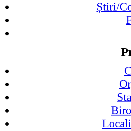
Știri/C
F
P
C
Or
Sta
Biro
Locali