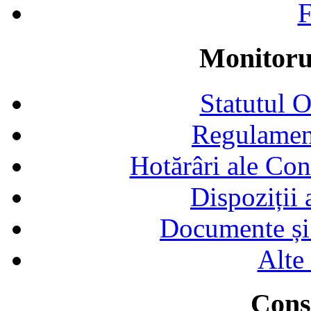
F
Monitorul
Statutul 
Regulamen
Hotărâri ale Con
Dispoziții
Documente și 
Alte
Consi