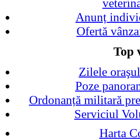
veterin
Anunț indivi
Ofertă vânza
Top v
Zilele oraşu
Poze panoram
Ordonanță militară p
Serviciul Vol
Harta C