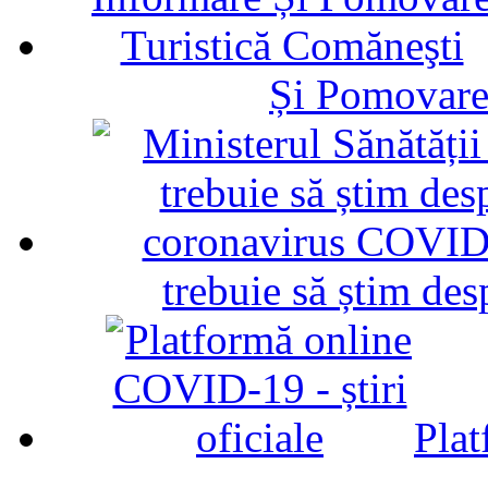
Și Pomovare
trebuie să știm d
Plat