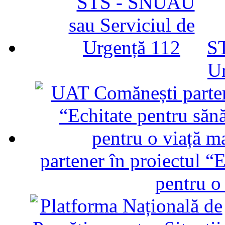
ST
U
partener în proiectul “E
pentru o