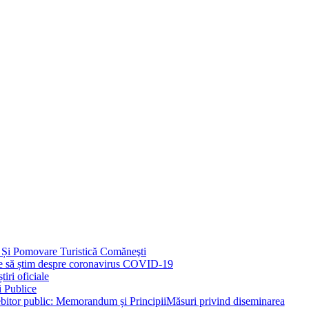
 Și Pomovare Turistică Comăneşti
uie să știm despre coronavirus COVID-19
iri oficiale
i Publice
Măsuri privind diseminarea