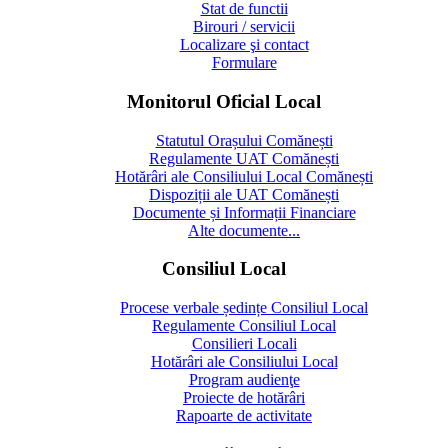
Stat de functii
Birouri / servicii
Localizare şi contact
Formulare
Monitorul Oficial Local
Statutul Orașului Comănești
Regulamente UAT Comănești
Hotărâri ale Consiliului Local Comănești
Dispoziții ale UAT Comănești
Documente și Informații Financiare
Alte documente...
Consiliul Local
Procese verbale ședințe Consiliul Local
Regulamente Consiliul Local
Consilieri Locali
Hotărâri ale Consiliului Local
Program audienţe
Proiecte de hotărâri
Rapoarte de activitate