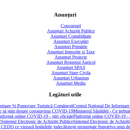
Anunţuri
Concursuri
Anunțuri Achiziții Publice
Anunţuri Contabilitate
Anunţuri Executări
Anunţuri Primărie
Anunţuri Impozite şi Taxe
Anunţuri Proiecte
Anunţuri Registrul Agricol
Anunţuri SPAS
Anunturi Stare Civila
Anunţuri Urbanism
Anunțuri Mediu
Legături utile
Centrul Naţional De Informare
Ministerul Sănătății - Ce treb
Platformă online COVID-19 - șt
Sistemul Electronic de Achiziți