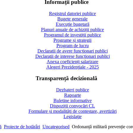
Informaţii publice
Registrul datoriei publice
Bugete generale
Execuție bugetară
Planuri anuale de achiziții publice
Programul de investiții publice
Programe și strategii
Program de lucru
Declaratii de avere funcționari publici
Declaraţii de interese funcționari publici
Anexa coeficienți salarizare
Alegeri Prezidențiale - 2025
Transparență decizională
Dezbateri publice
Rapoarte
Buletine informative
Dispoziții convocări CL
Formulare și modalități de contestare, avertizări
Legislație
ă
Proiecte de hotărâri
Uncategorised
Ordonanță militară prevenție c