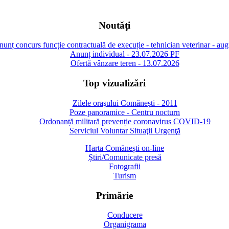
Noutăţi
unț concurs funcție contractuală de execuție - tehnician veterinar - au
Anunț individual - 23.07.2026 PF
Ofertă vânzare teren - 13.07.2026
Top vizualizări
Zilele oraşului Comăneşti - 2011
Poze panoramice - Centru nocturn
Ordonanță militară prevenție coronavirus COVID-19
Serviciul Voluntar Situaţii Urgenţă
Harta Comănești on-line
Știri/Comunicate presă
Fotografii
Turism
Primărie
Conducere
Organigrama