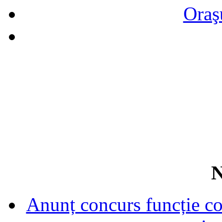
Oraş
N
Anunț concurs funcție con