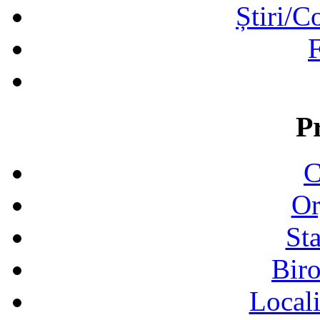
Știri/C
F
P
C
Or
Sta
Biro
Locali