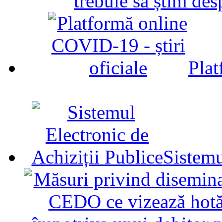
trebuie să știm d
Plat
Sistemu