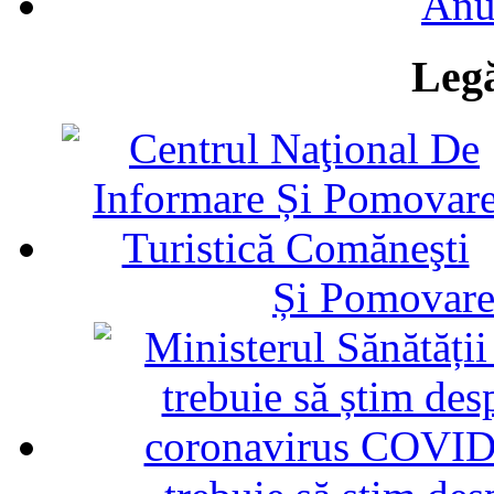
Anu
Legă
Și Pomovare