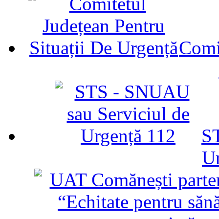
Comit
ST
U