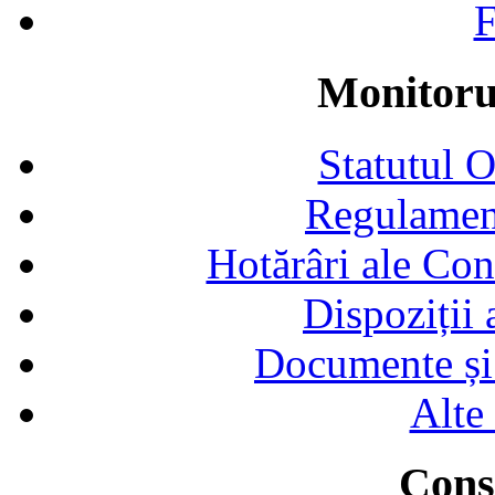
F
Monitorul
Statutul 
Regulamen
Hotărâri ale Con
Dispoziții
Documente și 
Alte
Consi