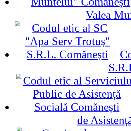
Valea Mu
Co
S.R.
de Asistenț