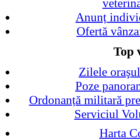
veterin
Anunț indivi
Ofertă vânza
Top v
Zilele oraşu
Poze panoram
Ordonanță militară p
Serviciul Vol
Harta C