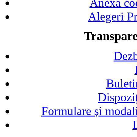
Anexa coef
Alegeri Pr
Transpare
Dezb
Buleti
Dispozi
Formulare și modalit