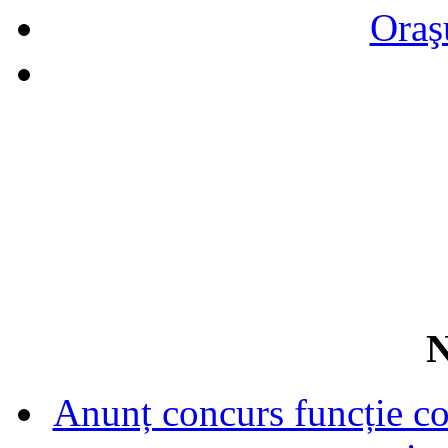
Oraş
N
Anunț concurs funcție con