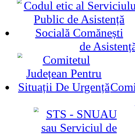
de Asistenț
Comit