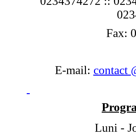
0234374272 :: 0234
023
Fax: 
E-mail:
contact 
Progra
Luni - Jo