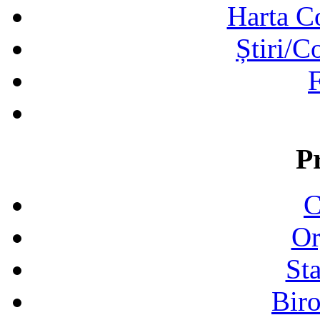
Harta C
Știri/C
F
P
C
Or
Sta
Biro