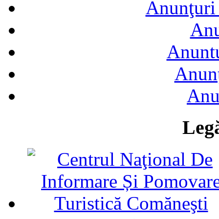
Anunţuri 
Anu
Anuntu
Anunţ
Anu
Legă