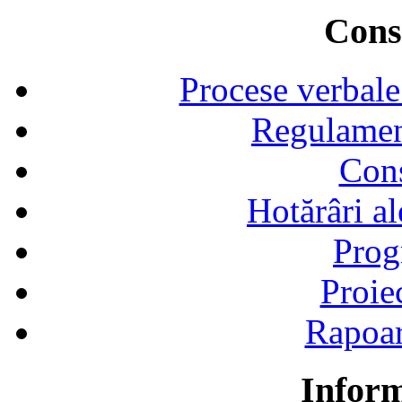
Consi
Procese verbale
Regulamen
Cons
Hotărâri al
Prog
Proie
Rapoart
Inform