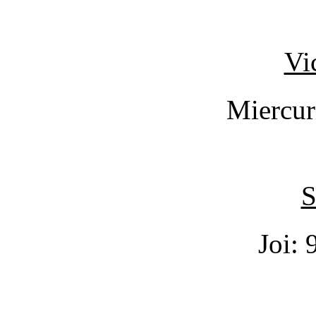
Vi
Miercuri
S
Joi:
9