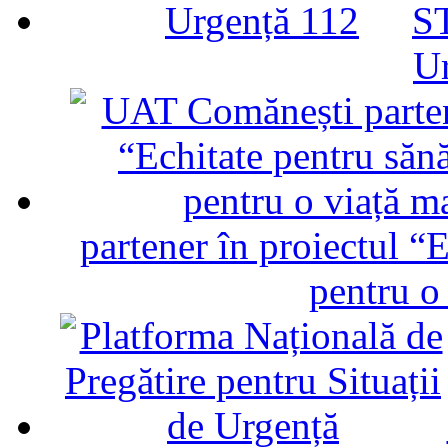
ST
U
partener în proiectul “E
pentru o