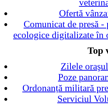
veterin
Ofertă vânza
Comunicat de presă - p
ecologice digitalizate în
Top v
Zilele oraşu
Poze panoram
Ordonanță militară p
Serviciul Vol