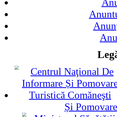
Anu
Anuntu
Anunţ
Anu
Legă
Și Pomovare