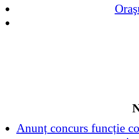
Oraş
N
Anunț concurs funcție con