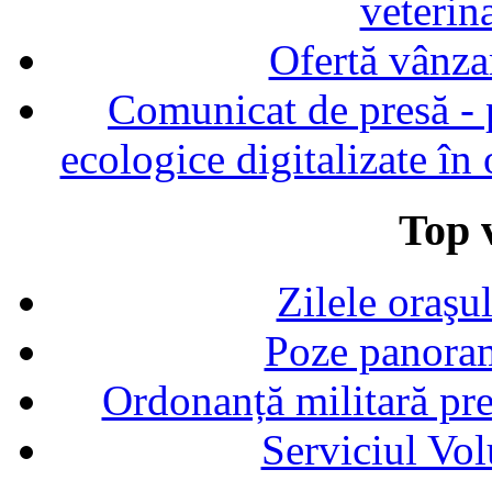
veterin
Ofertă vânza
Comunicat de presă - p
ecologice digitalizate în
Top v
Zilele oraşu
Poze panoram
Ordonanță militară p
Serviciul Vol