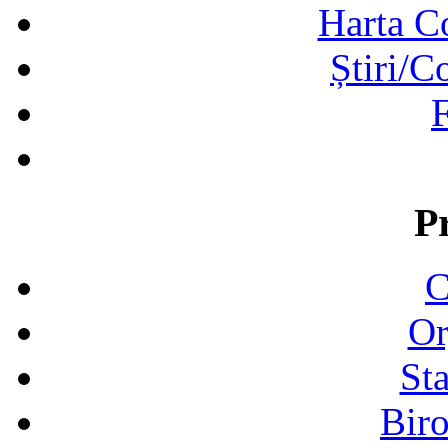
Harta C
Știri/C
F
P
C
Or
Sta
Biro