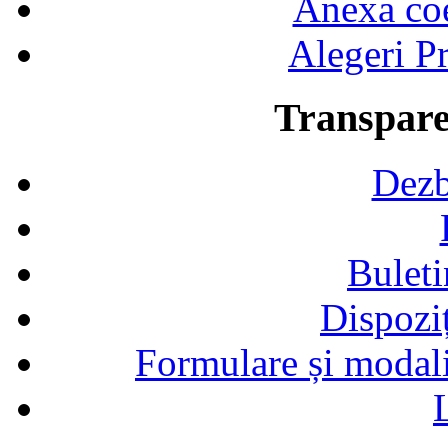
Anexa coef
Alegeri Pr
Transpare
Dezb
Buleti
Dispozi
Formulare și modalit