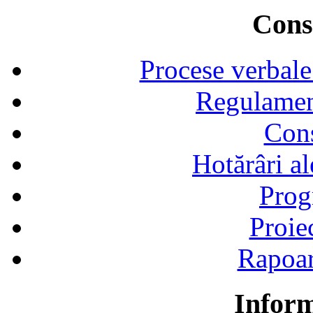
Consi
Procese verbale
Regulamen
Cons
Hotărâri al
Prog
Proie
Rapoart
Inform