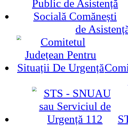
de Asistenț
Comit
ST