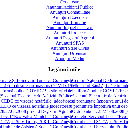
Concursuri
Anunțuri Achiziții Publice
Anunţuri Contabilitate
Anunţuri Executări
Anunţuri Primărie
Anunţuri Impozite şi Taxe
Anunţuri Proiecte
Anunţuri Registrul Agricol
Anunţuri SPAS
Anunturi Stare Civila
Anunţuri Urbanism
Anunțuri Mediu
Legături utile
Centrul Naţional De Informare
Ministerul Sănătății - Ce treb
Platformă online COVID-19 - șt
Sistemul Electronic de Achiziți
 CEDO ce vizează hotărârile judecătorești pronunțate împotriva unui de
Ordonanța nr. 28/27.08.2008 pr
Cod etic Serviciul Local "Eco
Codul etic al SC "Apa Serv Tr
Codul etic al Serviciului Publi