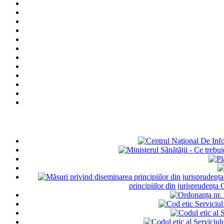
principiilor din jurisprudența