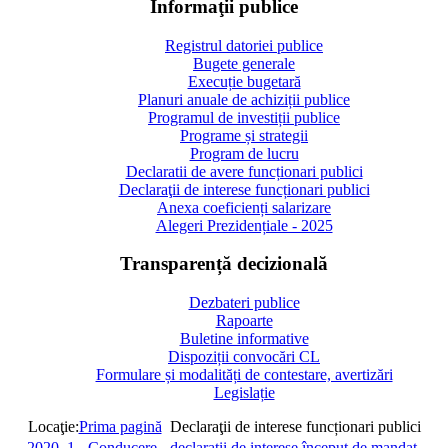
Informaţii publice
Registrul datoriei publice
Bugete generale
Execuție bugetară
Planuri anuale de achiziții publice
Programul de investiții publice
Programe și strategii
Program de lucru
Declaratii de avere funcționari publici
Declaraţii de interese funcționari publici
Anexa coeficienți salarizare
Alegeri Prezidențiale - 2025
Transparență decizională
Dezbateri publice
Rapoarte
Buletine informative
Dispoziții convocări CL
Formulare și modalități de contestare, avertizări
Legislație
Locaţie:
Prima pagină
Declaraţii de interese funcționari publici
2020_1 - Conducere - declarații de interese început de mandat.