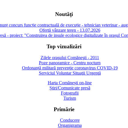
Noutăţi
unț concurs funcție contractuală de execuție - tehnician veterinar - au
Ofertă vânzare teren - 13.07.2026
să - proiect: "Construirea de insule ecologice digitalizate în orașul Co
Top vizualizări
Zilele oraşului Comăneşti - 2011
Poze panoramice - Centru nocturn
Ordonanță militară prevenție coronavirus COVID-19
Serviciul Voluntar Situaţii Urgenţă
Harta Comănești on-line
Știri/Comunicate presă
Fotografii
Turism
Primărie
Conducere
Organigrama