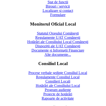
Stat de functii
Birouri / servicii
Localizare şi contact
Formulare
Monitorul Oficial Local
Statutul Orașului Comănești
Regulamente UAT Comănești
Hotărâri ale Consiliului Local Comănești
Dispoziții ale UAT Comănești
Documente și Informații Financiare
Alte documente...
Consiliul Local
Procese verbale ședințe Consiliul Local
Regulamente Consiliul Local
Consilieri Locali
Hotărâri ale Consiliului Local
Program audienţe
Proiecte de hotărâri
Rapoarte de activitate