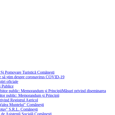
 Și Pomovare Turistică Comăneşti
uie să știm despre coronavirus COVID-19
iri oficiale
i Publice
Măsuri privind diseminarea
bitor public: Memorandum și Principii
ivind Registrul Agricol
 Valea Muntelui" Comănești
otuș" S.R.L. Comănești
c de Asistență Socială Comănești