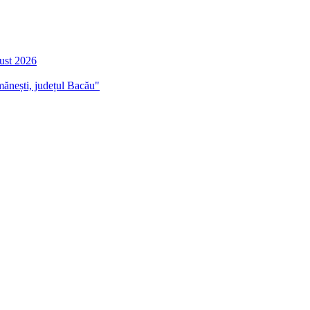
gust 2026
mănești, județul Bacău"