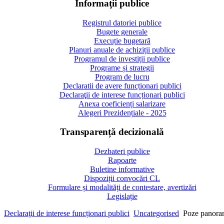
Informaţii publice
Registrul datoriei publice
Bugete generale
Execuție bugetară
Planuri anuale de achiziții publice
Programul de investiții publice
Programe și strategii
Program de lucru
Declaratii de avere funcționari publici
Declaraţii de interese funcționari publici
Anexa coeficienți salarizare
Alegeri Prezidențiale - 2025
Transparență decizională
Dezbateri publice
Rapoarte
Buletine informative
Dispoziții convocări CL
Formulare și modalități de contestare, avertizări
Legislație
Declaraţii de interese funcționari publici
Uncategorised
Poze panoram