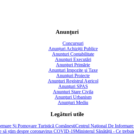
Anunţuri
Concursuri
Anunțuri Achiziții Publice
Anunţuri Contabilitate
Anunţuri Executări
Anunţuri Primărie
Anunţuri Impozite şi Taxe
Anunţuri Proiecte
Anunţuri Registrul Agricol
Anunţuri SPAS
Anunturi Stare Civila
Anunţuri Urbanism
Anunțuri Mediu
Legături utile
Centrul Naţional De Informare
Ministerul Sănătății - Ce treb