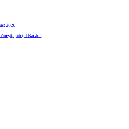
gust 2026
mănești, județul Bacău"