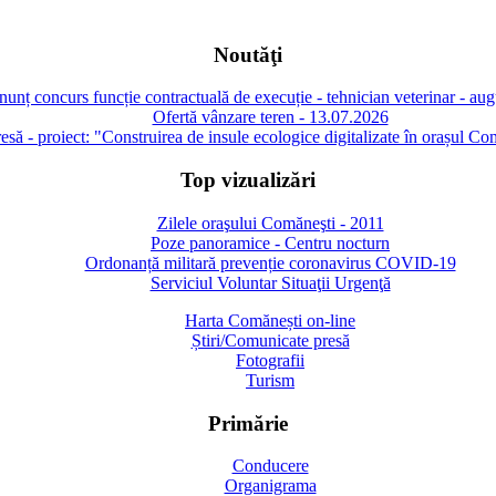
Noutăţi
unț concurs funcție contractuală de execuție - tehnician veterinar - au
Ofertă vânzare teren - 13.07.2026
să - proiect: "Construirea de insule ecologice digitalizate în orașul Co
Top vizualizări
Zilele oraşului Comăneşti - 2011
Poze panoramice - Centru nocturn
Ordonanță militară prevenție coronavirus COVID-19
Serviciul Voluntar Situaţii Urgenţă
Harta Comănești on-line
Știri/Comunicate presă
Fotografii
Turism
Primărie
Conducere
Organigrama