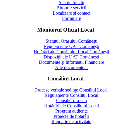
Stat de functii
Birouri / servicii
Localizare şi contact
Formulare
Monitorul Oficial Local
Statutul Orașului Comănești
Regulamente UAT Comănești
Hotărâri ale Consiliului Local Comănești
Dispoziții ale UAT Comănești
Documente și Informații Financiare
Alte documente...
Consiliul Local
Procese verbale ședințe Consiliul Local
Regulamente Consiliul Local
Consilieri Locali
Hotărâri ale Consiliului Local
Program audienţe
Proiecte de hotărâri
Rapoarte de activitate