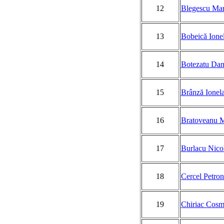
12
Blegescu Mar
13
Bobeică Ione
14
Botezatu Dan
15
Brânză Ionel
16
Bratoveanu M
17
Burlacu Nico
18
Cercel Petron
19
Chiriac Cosm