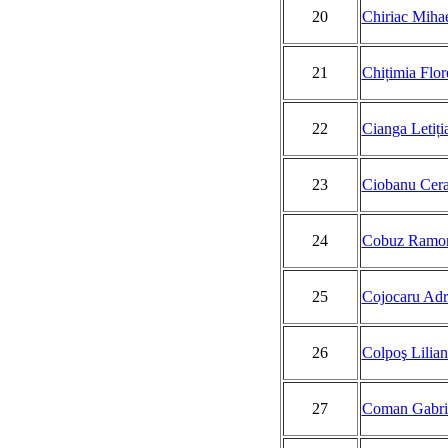
20
Chiriac Miha
21
Chițimia Flor
22
Cianga Letiți
23
Ciobanu Cera
24
Cobuz Ramo
25
Cojocaru Adr
26
Colpoş Lilian
27
Coman Gabri