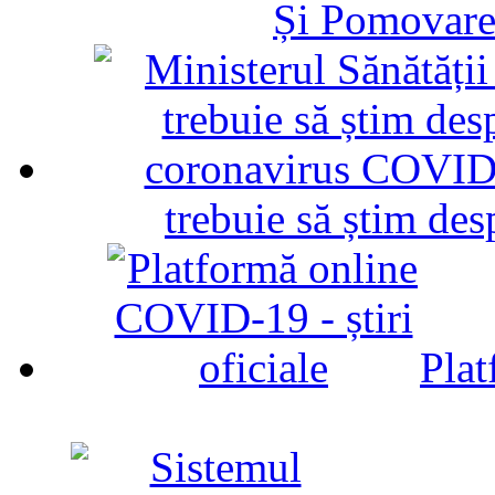
Și Pomovare
trebuie să știm d
Plat