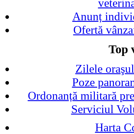
veterin
Anunț indivi
Ofertă vânza
Top v
Zilele oraşu
Poze panoram
Ordonanță militară p
Serviciul Vol
Harta C