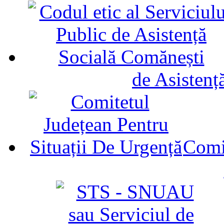
de Asistenț
Comit