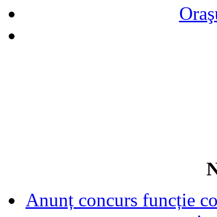
Oraş
N
Anunț concurs funcție con