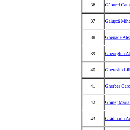
36
Găburel Came
37
Găluşcă Miha
38
Ghenade Ale
39
Gheorghiu Al
40
Gherasim Lil
41
Gherber Caro
42
Ghineț Maria
43
Grădinariu A