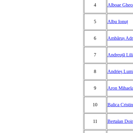
4
Alboae Gheo
5
Albu Ionuț
6
Ambăruș Adr
7
Andreuță Lil
8
Andrieș Lumi
9
Aron Mihael
10
Balica Cristi
11
Bertalan Doi