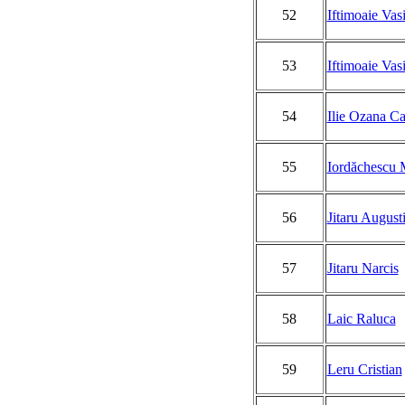
52
Iftimoaie Vasi
53
Iftimoaie Vasi
54
Ilie Ozana C
55
Iordăchescu 
56
Jitaru August
57
Jitaru Narcis
58
Laic Raluca
59
Leru Cristian