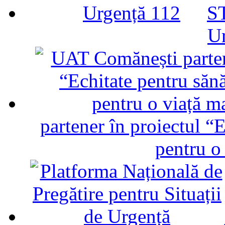
ST
U
partener în proiectul “E
pentru o