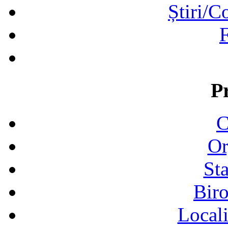
Știri/C
F
P
C
Or
Sta
Biro
Locali