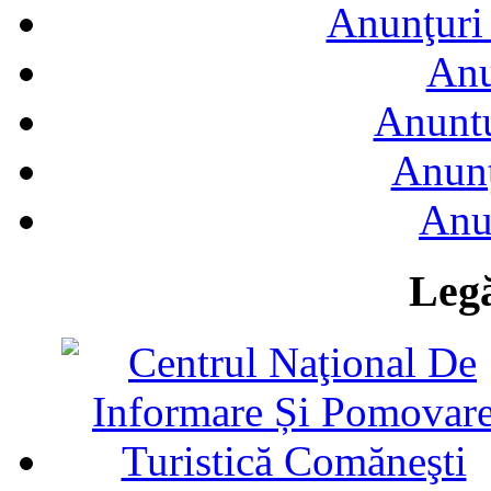
Anunţuri 
Anu
Anuntu
Anunţ
Anu
Legă