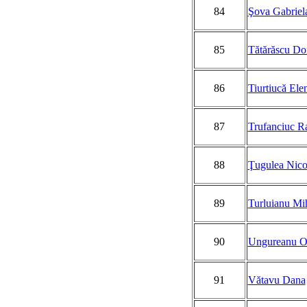
84
Şova Gabriel
85
Tătărăscu Do
86
Tiurtiucă Ele
87
Trufanciuc R
88
Ţugulea Nico
89
Turluianu Mi
90
Ungureanu O
91
Vătavu Dana