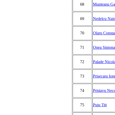
68
Munteanu Gab
69
Nedelcu Nai
70
Olaru Consta
71
Onea Simona 
72
Palade Nicol
73
Prisecaru Ion
74
Pristavu Necu
75
Puiu Titi