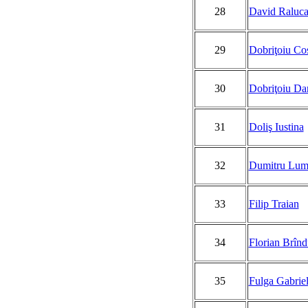
28
David Raluc
29
Dobriţoiu Co
30
Dobriţoiu Dan
31
Doliş Iustina
32
Dumitru Lumi
33
Filip Traian
34
Florian Brînd
35
Fulga Gabrie