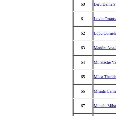
60
Leru Daniela
61
Lovin Ortan
62
Lupu Cornelia
63
Mandra Ana-
64
Mihalache Va
65
Milea Theodo
66
Misăilă Carm
67
Mititelu Miha