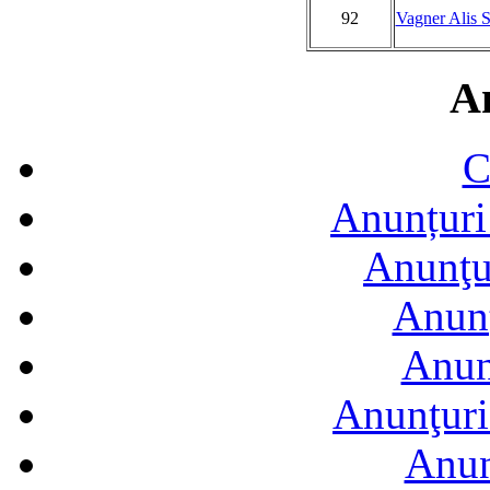
92
Vagner Alis 
A
C
Anunțuri 
Anunţur
Anunţ
Anun
Anunţuri
Anun