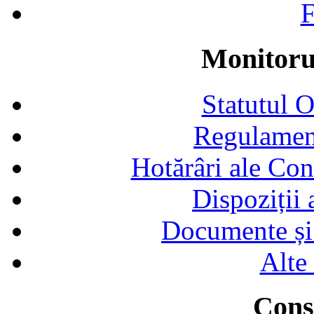
F
Monitorul
Statutul 
Regulamen
Hotărâri ale Con
Dispoziții
Documente și 
Alte
Consi