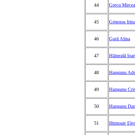
44
Grecu Mirce
45
Grigoraş Irin
46
Gură Alina
47
Hăineală Ioa
48
Hanganu Adr
49
Hanganu Cris
50
Hanganu Dani
51
Iftimoaie Ele