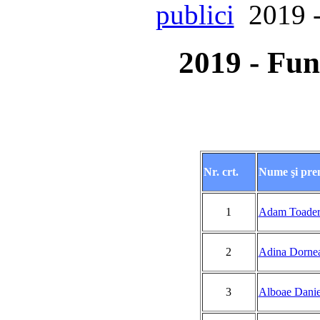
publici
2019 -
2019 - Fun
Nr. crt.
Nume şi pr
1
Adam Toade
2
Adina Dorne
3
Alboae Danie