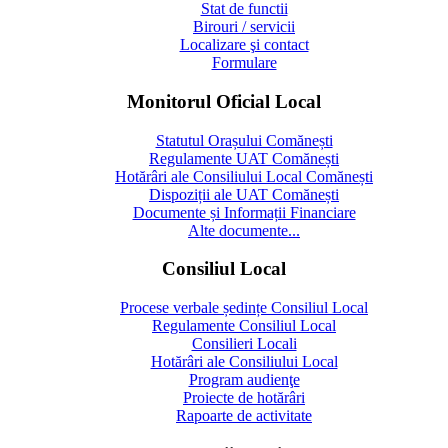
Stat de functii
Birouri / servicii
Localizare şi contact
Formulare
Monitorul Oficial Local
Statutul Orașului Comănești
Regulamente UAT Comănești
Hotărâri ale Consiliului Local Comănești
Dispoziții ale UAT Comănești
Documente și Informații Financiare
Alte documente...
Consiliul Local
Procese verbale ședințe Consiliul Local
Regulamente Consiliul Local
Consilieri Locali
Hotărâri ale Consiliului Local
Program audienţe
Proiecte de hotărâri
Rapoarte de activitate