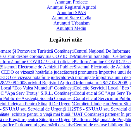
Anunţuri Proiecte
Anunţuri Registrul Agricol
Anunţuri SPAS
Anunturi Stare Civila
Anunţuri Urbanism
Anunțuri Mediu
Legături utile
Centrul Naţional De Informare
Ministerul Sănătății - Ce treb
Platformă online COVID-19 - șt
Sistemul Electronic de Achiziți
 CEDO ce vizează hotărârile judecătorești pronunțate împotriva unui de
Ordonanța nr. 28/27.08.2008 pr
Cod etic Serviciul Local "Eco
Codul etic al SC "Apa Serv Tr
Codul etic al Serviciului Publi
Comitetul Județean Pentru Situ
STS - SNUAU sau Serviciul d
UAT Comănești partener în proie
Platforma Națională de Pregătir
Centrul de resurse bibliografic