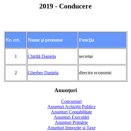
2019 - Conducere
Nr. crt.
Nume şi prenume
Funcţia
1
Chirilă Daniela
secretar
2
Gherber Daniela
director economic
Anunţuri
Concursuri
Anunțuri Achiziții Publice
Anunţuri Contabilitate
Anunţuri Executări
Anunţuri Primărie
Anunţuri Impozite şi Taxe