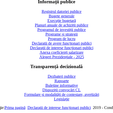
Informaţii publice
Registrul datoriei publice
Bugete generale
Execuție bugetară
Planuri anuale de achiziții publice
Programul de investiții publice
Programe și strategii
Program de lucru
Declaratii de avere funcționari publici
Declaraţii de interese funcționari publici
Anexa coeficienți salarizare
Alegeri Prezidențiale - 2025
Transparență decizională
Dezbateri publice
Rapoarte
Buletine informative
Dispoziții convocări CL
Formulare și modalități de contestare, avertizări
Legislație
ie:
Prima pagină
Declaraţii de interese funcționari publici
2019 - Cond