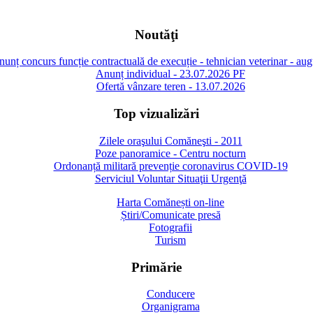
Noutăţi
unț concurs funcție contractuală de execuție - tehnician veterinar - au
Anunț individual - 23.07.2026 PF
Ofertă vânzare teren - 13.07.2026
Top vizualizări
Zilele oraşului Comăneşti - 2011
Poze panoramice - Centru nocturn
Ordonanță militară prevenție coronavirus COVID-19
Serviciul Voluntar Situaţii Urgenţă
Harta Comănești on-line
Știri/Comunicate presă
Fotografii
Turism
Primărie
Conducere
Organigrama