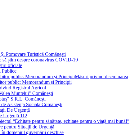
 Și Pomovare Turistică Comăneşti
uie să știm despre coronavirus COVID-19
iri oficiale
i Publice
Măsuri privind diseminarea
bitor public: Memorandum și Principii
ivind Registrul Agricol
 Valea Muntelui" Comănești
otuș" S.R.L. Comănești
c de Asistență Socială Comănești
ații De Urgență
e Urgență 112
ctul “Echitate pentru sănătate, echitate pentru o viață mai bună!”
e pentru Situații de Urgență
e în domeniul guvernării deschise