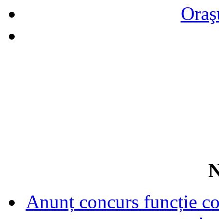
Oraş
N
Anunț concurs funcție con