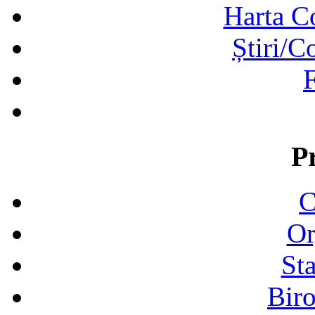
Harta C
Știri/C
F
P
C
Or
Sta
Biro