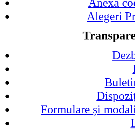
Anexa coef
Alegeri Pr
Transpare
Dezb
Buleti
Dispozi
Formulare și modalit