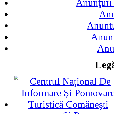
Anunţuri 
Anu
Anuntu
Anunţ
Anu
Legă