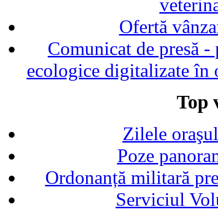
veterin
Ofertă vânza
Comunicat de presă - p
ecologice digitalizate în
Top v
Zilele oraşu
Poze panoram
Ordonanță militară p
Serviciul Vol