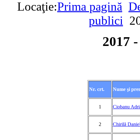
Locaţie:
Prima pagină
De
publici
2
2017 
Nr. crt.
Nume şi pr
1
Ciobanu Adri
2
Chirilă Danie