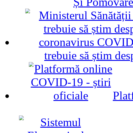
Și Pomovare
trebuie să știm d
Plat