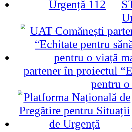
ST
U
partener în proiectul “E
pentru o