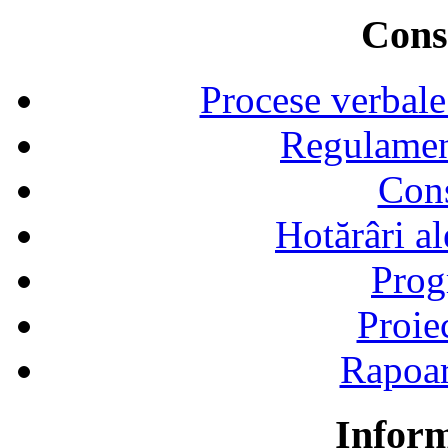
Consi
Procese verbale
Regulamen
Cons
Hotărâri al
Prog
Proie
Rapoart
Inform