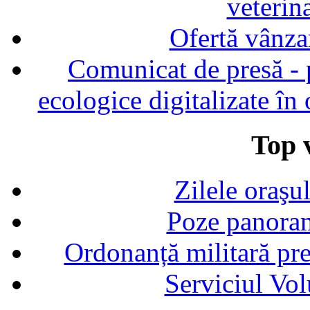
veterin
Ofertă vânza
Comunicat de presă - p
ecologice digitalizate în
Top v
Zilele oraşu
Poze panoram
Ordonanță militară p
Serviciul Vol