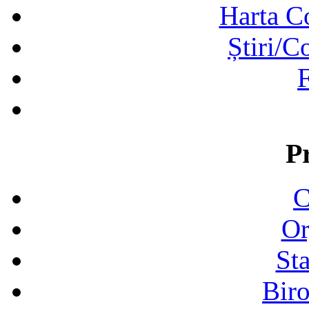
Harta C
Știri/C
F
P
C
Or
Sta
Biro