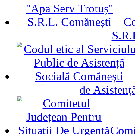
Co
S.R.
de Asistenț
Comit