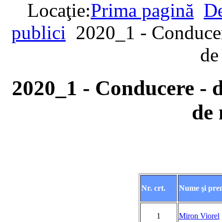
Locaţie:
Prima pagină
De
publici
2020_1 - Conducere
de
2020_1 - Conducere - de
de
Nr. crt.
Nume şi pr
1
Miron Viorel