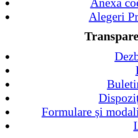
Anexa coef
Alegeri Pr
Transpare
Dezb
Buleti
Dispozi
Formulare și modalit