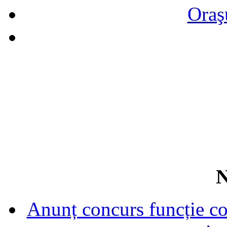
Oraş
N
Anunț concurs funcție con