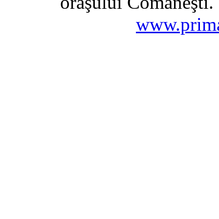
oraşului Comăneşti. 
www.prima