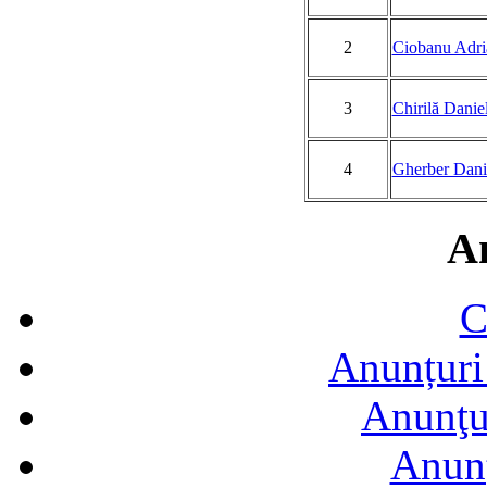
2
Ciobanu Adri
3
Chirilă Danie
4
Gherber Dani
A
C
Anunțuri 
Anunţur
Anunţ