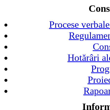
Consi
Procese verbale
Regulamen
Cons
Hotărâri al
Prog
Proie
Rapoart
Inform