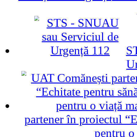
ST
U
partener în proiectul “E
pentru o