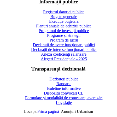
Informaţii publice
Registrul datoriei publice
Bugete generale
Execuție bugetară
Planuri anuale de achiziții publice
Programul de investiții publice
Programe și strategii
Program de lucru
Declaratii de avere funcționari publici
Declaraţii de interese funcționari publici
Anexa coeficienți salarizare
Alegeri Prezidențiale - 2025
Transparență decizională
Dezbateri publice
Rapoarte
Buletine informative
Dispoziții convocări CL
Formulare și modalități de contestare, avertizări
Legislație
Locaţie:
Prima pagină
Anunţuri Urbanism