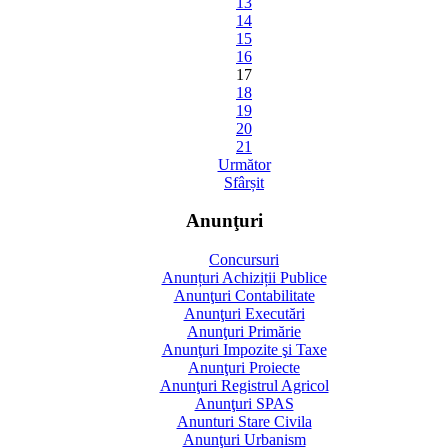
13
14
15
16
17
18
19
20
21
Următor
Sfârșit
Anunţuri
Concursuri
Anunțuri Achiziții Publice
Anunţuri Contabilitate
Anunţuri Executări
Anunţuri Primărie
Anunţuri Impozite şi Taxe
Anunţuri Proiecte
Anunţuri Registrul Agricol
Anunţuri SPAS
Anunturi Stare Civila
Anunţuri Urbanism