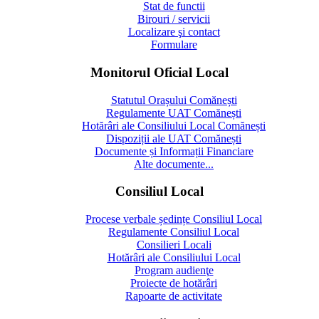
Stat de functii
Birouri / servicii
Localizare şi contact
Formulare
Monitorul Oficial Local
Statutul Orașului Comănești
Regulamente UAT Comănești
Hotărâri ale Consiliului Local Comănești
Dispoziții ale UAT Comănești
Documente și Informații Financiare
Alte documente...
Consiliul Local
Procese verbale ședințe Consiliul Local
Regulamente Consiliul Local
Consilieri Locali
Hotărâri ale Consiliului Local
Program audienţe
Proiecte de hotărâri
Rapoarte de activitate