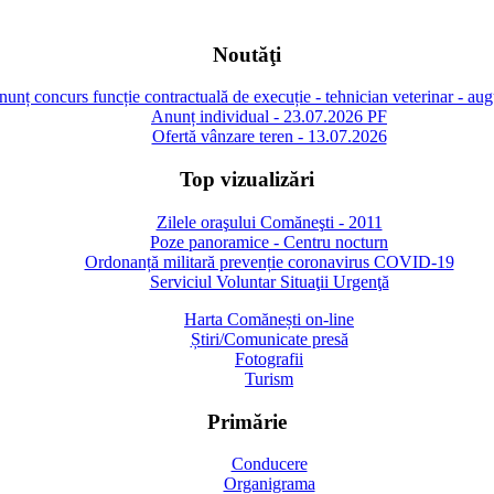
Noutăţi
unț concurs funcție contractuală de execuție - tehnician veterinar - au
Anunț individual - 23.07.2026 PF
Ofertă vânzare teren - 13.07.2026
Top vizualizări
Zilele oraşului Comăneşti - 2011
Poze panoramice - Centru nocturn
Ordonanță militară prevenție coronavirus COVID-19
Serviciul Voluntar Situaţii Urgenţă
Harta Comănești on-line
Știri/Comunicate presă
Fotografii
Turism
Primărie
Conducere
Organigrama