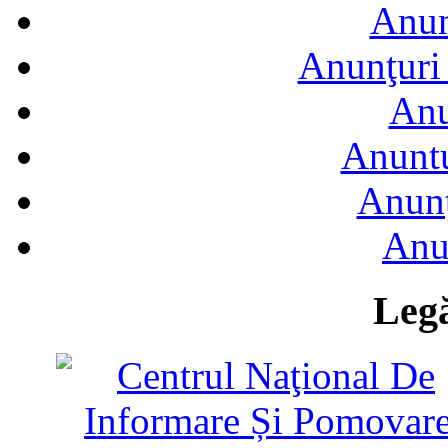
Anun
Anunţuri 
Anu
Anuntu
Anunţ
Anu
Legă