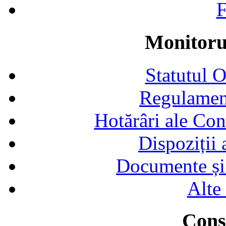
F
Monitorul
Statutul 
Regulamen
Hotărâri ale Con
Dispoziții
Documente și 
Alte
Consi