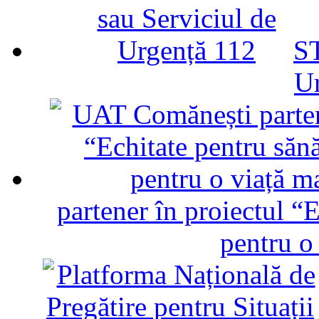
ST
U
partener în proiectul “E
pentru o