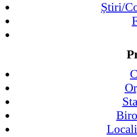
Știri/C
F
P
C
Or
Sta
Biro
Locali