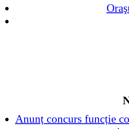
Oraş
N
Anunț concurs funcție con