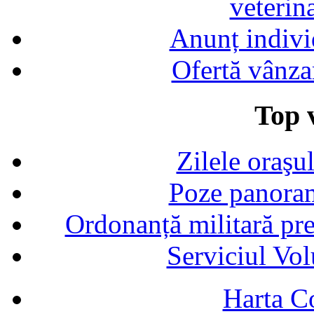
veterin
Anunț indivi
Ofertă vânza
Top v
Zilele oraşu
Poze panoram
Ordonanță militară p
Serviciul Vol
Harta C