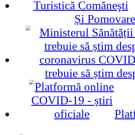
Și Pomovare
trebuie să știm d
Plat