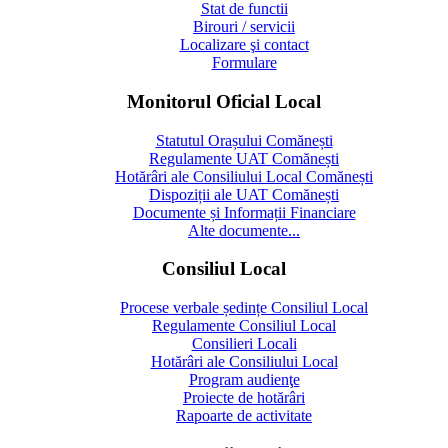
Stat de functii
Birouri / servicii
Localizare şi contact
Formulare
Monitorul Oficial Local
Statutul Orașului Comănești
Regulamente UAT Comănești
Hotărâri ale Consiliului Local Comănești
Dispoziții ale UAT Comănești
Documente și Informații Financiare
Alte documente...
Consiliul Local
Procese verbale ședințe Consiliul Local
Regulamente Consiliul Local
Consilieri Locali
Hotărâri ale Consiliului Local
Program audienţe
Proiecte de hotărâri
Rapoarte de activitate