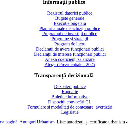
Informaţii publice
Registrul datoriei publice
Bugete generale
Execuție bugetară
Planuri anuale de achiziții publice
Programul de investiții publice
Programe și strategii
Program de lucru
Declaratii de avere funcționari publici
Declaraţii de interese funcționari publici
Anexa coeficienți salarizare
Alegeri Prezidențiale - 2025
Transparență decizională
Dezbateri publice
Rapoarte
Buletine informative
Dispoziții convocări CL
Formulare și modalități de contestare, avertizări
Legislație
ma pagină
Anunţuri Urbanism
Liste autorizații și certificate urbanism