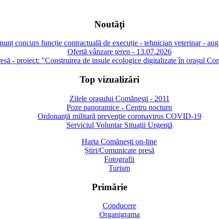
Noutăţi
unț concurs funcție contractuală de execuție - tehnician veterinar - au
Ofertă vânzare teren - 13.07.2026
să - proiect: "Construirea de insule ecologice digitalizate în orașul Co
Top vizualizări
Zilele oraşului Comăneşti - 2011
Poze panoramice - Centru nocturn
Ordonanță militară prevenție coronavirus COVID-19
Serviciul Voluntar Situaţii Urgenţă
Harta Comănești on-line
Știri/Comunicate presă
Fotografii
Turism
Primărie
Conducere
Organigrama