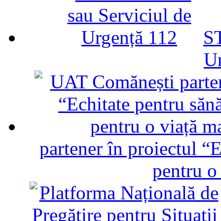
ST
U
partener în proiectul “E
pentru o