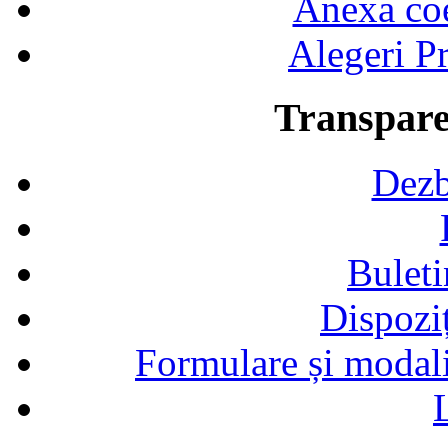
Anexa coef
Alegeri Pr
Transpare
Dezb
Buleti
Dispozi
Formulare și modalit