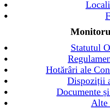
Locali
F
Monitorul
Statutul 
Regulamen
Hotărâri ale Con
Dispoziții
Documente și 
Alte