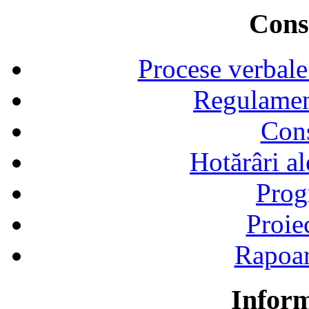
Consi
Procese verbale
Regulamen
Cons
Hotărâri al
Prog
Proie
Rapoart
Inform