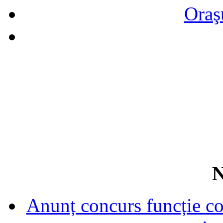
Oraş
N
Anunț concurs funcție con