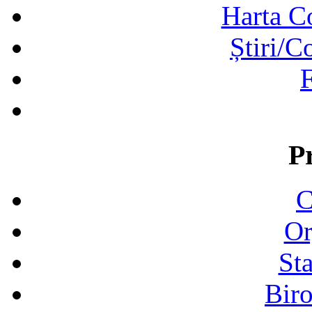
Harta C
Știri/C
F
P
C
Or
Sta
Biro