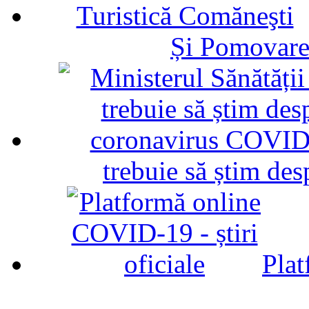
Și Pomovare
trebuie să știm d
Plat