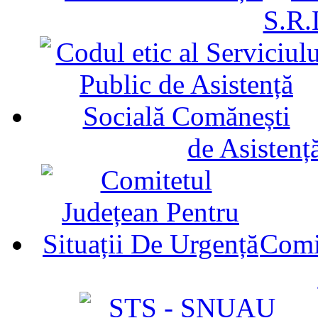
S.R.
de Asistenț
Comit