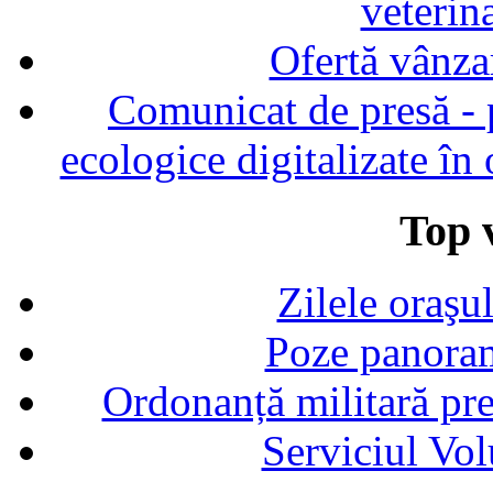
veterin
Ofertă vânza
Comunicat de presă - p
ecologice digitalizate în
Top v
Zilele oraşu
Poze panoram
Ordonanță militară p
Serviciul Vol