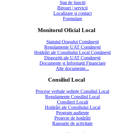
Stat de functii
Birouri / servicii
Localizare şi contact
Formulare
Monitorul Oficial Local
Statutul Orașului Comănești
Regulamente UAT Comănești
Hotărâri ale Consiliului Local Comănești
Dispoziții ale UAT Comănești
Documente și Informații Financiare
Alte documente...
Consiliul Local
Procese verbale ședințe Consiliul Local
Regulamente Consiliul Local
Consilieri Locali
Hotărâri ale Consiliului Local
Program audienţe
Proiecte de hotărâri
Rapoarte de activitate