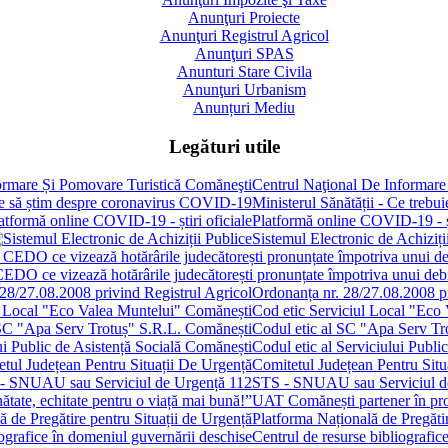
Anunţuri Proiecte
Anunţuri Registrul Agricol
Anunţuri SPAS
Anunturi Stare Civila
Anunţuri Urbanism
Anunțuri Mediu
Legături utile
Centrul Naţional De Informare
Ministerul Sănătății - Ce treb
Platformă online COVID-19 - șt
Sistemul Electronic de Achiziți
 CEDO ce vizează hotărârile judecătorești pronunțate împotriva unui de
Ordonanța nr. 28/27.08.2008 pr
Cod etic Serviciul Local "Eco
Codul etic al SC "Apa Serv Tr
Codul etic al Serviciului Publi
Comitetul Județean Pentru Situ
STS - SNUAU sau Serviciul d
UAT Comănești partener în proie
Platforma Națională de Pregătir
Centrul de resurse bibliografic