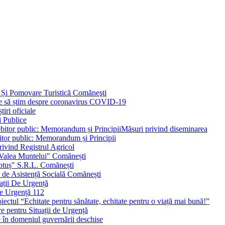
 Și Pomovare Turistică Comăneşti
uie să știm despre coronavirus COVID-19
iri oficiale
i Publice
Măsuri privind diseminarea
bitor public: Memorandum și Principii
ivind Registrul Agricol
 Valea Muntelui" Comănești
otuș" S.R.L. Comănești
c de Asistență Socială Comănești
ații De Urgență
e Urgență 112
ctul “Echitate pentru sănătate, echitate pentru o viață mai bună!”
e pentru Situații de Urgență
e în domeniul guvernării deschise