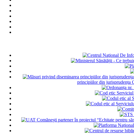
principiilor din jurisprudența