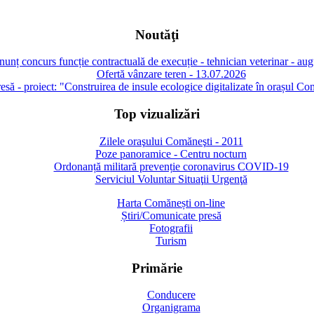
Noutăţi
unț concurs funcție contractuală de execuție - tehnician veterinar - au
Ofertă vânzare teren - 13.07.2026
să - proiect: "Construirea de insule ecologice digitalizate în orașul Co
Top vizualizări
Zilele oraşului Comăneşti - 2011
Poze panoramice - Centru nocturn
Ordonanță militară prevenție coronavirus COVID-19
Serviciul Voluntar Situaţii Urgenţă
Harta Comănești on-line
Știri/Comunicate presă
Fotografii
Turism
Primărie
Conducere
Organigrama