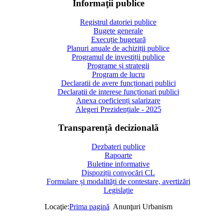
Informaţii publice
Registrul datoriei publice
Bugete generale
Execuție bugetară
Planuri anuale de achiziții publice
Programul de investiții publice
Programe și strategii
Program de lucru
Declaratii de avere funcționari publici
Declaraţii de interese funcționari publici
Anexa coeficienți salarizare
Alegeri Prezidențiale - 2025
Transparență decizională
Dezbateri publice
Rapoarte
Buletine informative
Dispoziții convocări CL
Formulare și modalități de contestare, avertizări
Legislație
Locaţie:
Prima pagină
Anunţuri Urbanism