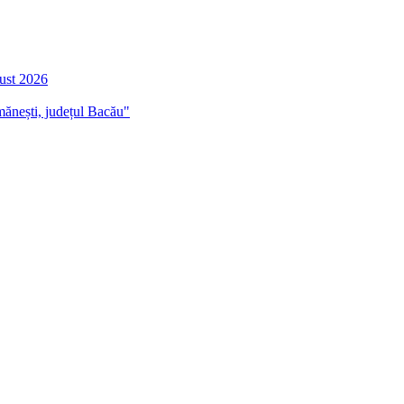
gust 2026
mănești, județul Bacău"