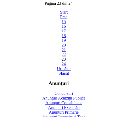
Pagina 23 din 24
Start
Prec
15
16
17
18
19
20
21
22
23
24
Următor
Sfârșit
Anunţuri
Concursuri
Anunțuri Achiziții Publice
Anunţuri Contabilitate
Anunţuri Executări
Anunţuri Primărie
Anunţuri Impozite şi Taxe