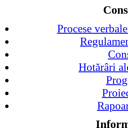
Consi
Procese verbale
Regulamen
Cons
Hotărâri al
Prog
Proie
Rapoart
Inform