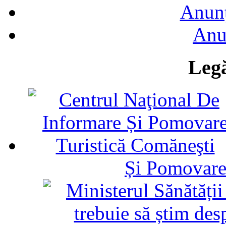
Anunţ
Anu
Legă
Și Pomovare