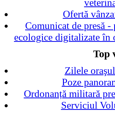
veterin
Ofertă vânza
Comunicat de presă - p
ecologice digitalizate în
Top v
Zilele oraşu
Poze panoram
Ordonanță militară p
Serviciul Vol