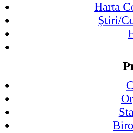
Harta C
Știri/C
F
P
C
Or
Sta
Biro