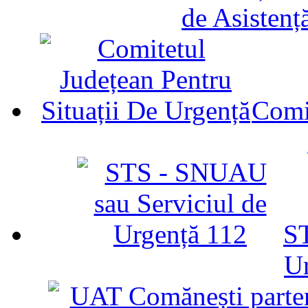
de Asistenț
Comit
ST
U