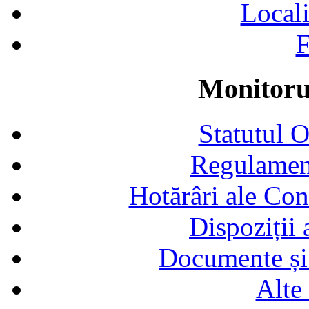
Locali
F
Monitorul
Statutul 
Regulamen
Hotărâri ale Con
Dispoziții
Documente și 
Alte