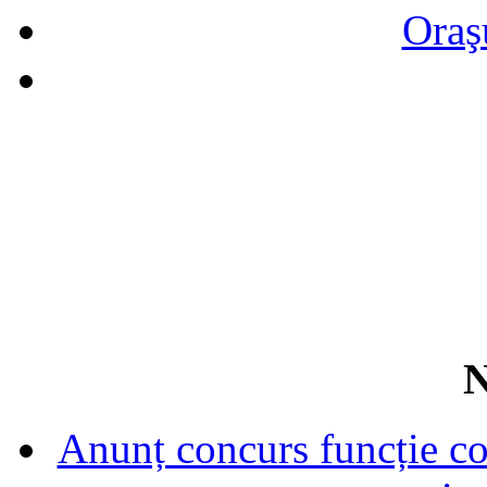
Oraş
N
Anunț concurs funcție con