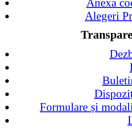
Anexa coef
Alegeri Pr
Transpare
Dezb
Buleti
Dispozi
Formulare și modalit