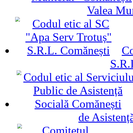
Valea Mu
Co
S.R.
de Asistenț