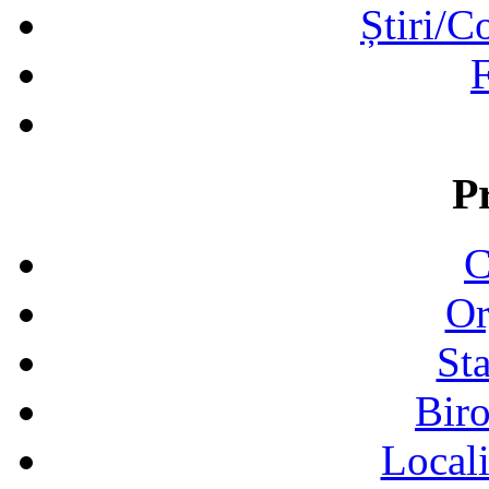
Știri/C
F
P
C
Or
Sta
Biro
Locali