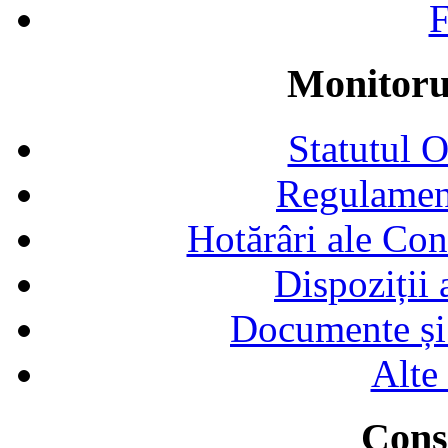
F
Monitorul
Statutul 
Regulamen
Hotărâri ale Con
Dispoziții
Documente și 
Alte
Consi