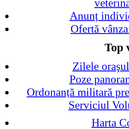
veterin
Anunț indivi
Ofertă vânza
Top v
Zilele oraşu
Poze panoram
Ordonanță militară p
Serviciul Vol
Harta C