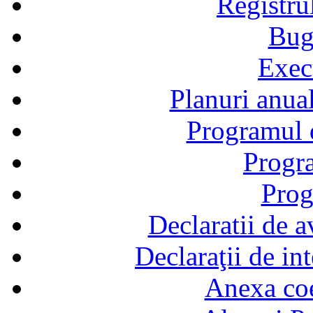
Registru
Bug
Exec
Planuri anual
Programul d
Progra
Prog
Declaratii de a
Declaraţii de in
Anexa coef