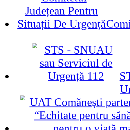
Comit
ST
U