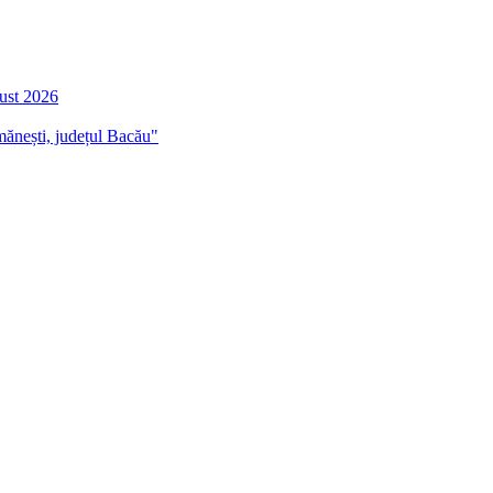
gust 2026
mănești, județul Bacău"