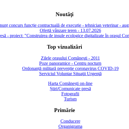
Noutăţi
unț concurs funcție contractuală de execuție - tehnician veterinar - au
Ofertă vânzare teren - 13.07.2026
să - proiect: "Construirea de insule ecologice digitalizate în orașul Co
Top vizualizări
Zilele oraşului Comăneşti - 2011
Poze panoramice - Centru nocturn
Ordonanță militară prevenție coronavirus COVID-19
Serviciul Voluntar Situaţii Urgenţă
Harta Comănești on-line
Știri/Comunicate presă
Fotografii
Turism
Primărie
Conducere
Organigrama