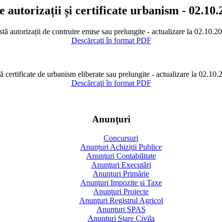
e autorizații și certificate urbanism - 02.10
stă autorizații de contruire emise sau prelungite - actualizare la 02.10.2
Descărcaţi în format PDF
ă certificate de urbanism eliberate sau prelungite - actualizare la 02.10
Descărcaţi în format PDF
Anunţuri
Concursuri
Anunțuri Achiziții Publice
Anunţuri Contabilitate
Anunţuri Executări
Anunţuri Primărie
Anunţuri Impozite şi Taxe
Anunţuri Proiecte
Anunţuri Registrul Agricol
Anunţuri SPAS
Anunturi Stare Civila