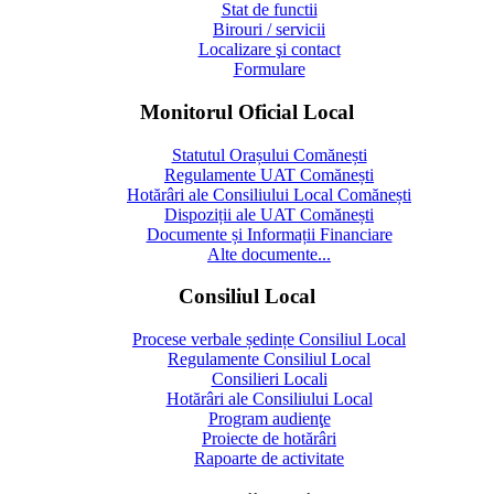
Stat de functii
Birouri / servicii
Localizare şi contact
Formulare
Monitorul Oficial Local
Statutul Orașului Comănești
Regulamente UAT Comănești
Hotărâri ale Consiliului Local Comănești
Dispoziții ale UAT Comănești
Documente și Informații Financiare
Alte documente...
Consiliul Local
Procese verbale ședințe Consiliul Local
Regulamente Consiliul Local
Consilieri Locali
Hotărâri ale Consiliului Local
Program audienţe
Proiecte de hotărâri
Rapoarte de activitate