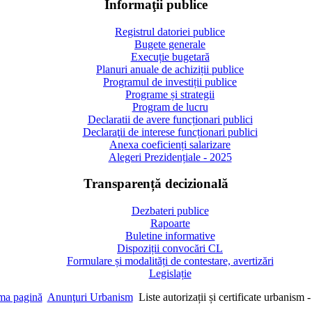
Informaţii publice
Registrul datoriei publice
Bugete generale
Execuție bugetară
Planuri anuale de achiziții publice
Programul de investiții publice
Programe și strategii
Program de lucru
Declaratii de avere funcționari publici
Declaraţii de interese funcționari publici
Anexa coeficienți salarizare
Alegeri Prezidențiale - 2025
Transparență decizională
Dezbateri publice
Rapoarte
Buletine informative
Dispoziții convocări CL
Formulare și modalități de contestare, avertizări
Legislație
ma pagină
Anunţuri Urbanism
Liste autorizații și certificate urbanism