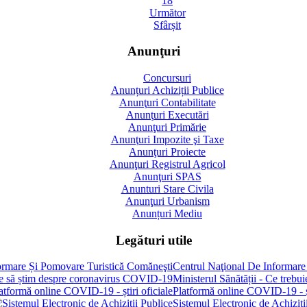
18
Următor
Sfârșit
Anunţuri
Concursuri
Anunțuri Achiziții Publice
Anunţuri Contabilitate
Anunţuri Executări
Anunţuri Primărie
Anunţuri Impozite şi Taxe
Anunţuri Proiecte
Anunţuri Registrul Agricol
Anunţuri SPAS
Anunturi Stare Civila
Anunţuri Urbanism
Anunțuri Mediu
Legături utile
Centrul Naţional De Informare
Ministerul Sănătății - Ce treb
Platformă online COVID-19 - șt
Sistemul Electronic de Achiziți