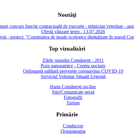
Noutăţi
unț concurs funcție contractuală de execuție - tehnician veterinar - au
Ofertă vânzare teren - 13.07.2026
să - proiect: "Construirea de insule ecologice digitalizate în orașul Co
Top vizualizări
Zilele oraşului Comăneşti - 2011
Poze panoramice - Centru nocturn
Ordonanță militară prevenție coronavirus COVID-19
Serviciul Voluntar Situaţii Urgenţă
Harta Comănești on-line
Știri/Comunicate presă
Fotografii
Turism
Primărie
Conducere
Organigrama