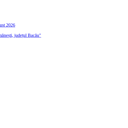
gust 2026
mănești, județul Bacău"