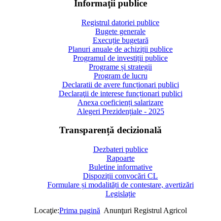
Informaţii publice
Registrul datoriei publice
Bugete generale
Execuție bugetară
Planuri anuale de achiziții publice
Programul de investiții publice
Programe și strategii
Program de lucru
Declaratii de avere funcționari publici
Declaraţii de interese funcționari publici
Anexa coeficienți salarizare
Alegeri Prezidențiale - 2025
Transparență decizională
Dezbateri publice
Rapoarte
Buletine informative
Dispoziții convocări CL
Formulare și modalități de contestare, avertizări
Legislație
Locaţie:
Prima pagină
Anunţuri Registrul Agricol