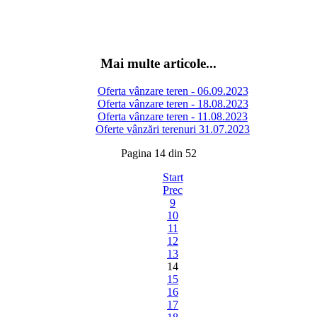
Mai multe articole...
Oferta vânzare teren - 06.09.2023
Oferta vânzare teren - 18.08.2023
Oferta vânzare teren - 11.08.2023
Oferte vânzări terenuri 31.07.2023
Pagina 14 din 52
Start
Prec
9
10
11
12
13
14
15
16
17