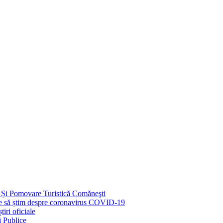
 Și Pomovare Turistică Comăneşti
uie să știm despre coronavirus COVID-19
iri oficiale
i Publice