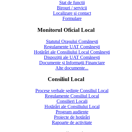
Stat de functii
Birouri / servicii
Localizare şi contact
Formulare
Monitorul Oficial Local
Statutul Orașului Comănești
Regulamente UAT Comănești
Hotărâri ale Consiliului Local Comănești
Dispoziții ale UAT Comănești
Documente și Informații Financiare
Alte documente...
Consiliul Local
Procese verbale ședințe Consiliul Local
Regulamente Consiliul Local
Consilieri Locali
Hotărâri ale Consiliului Local
Program audienţe
Proiecte de hotărâri
Rapoarte de activitate