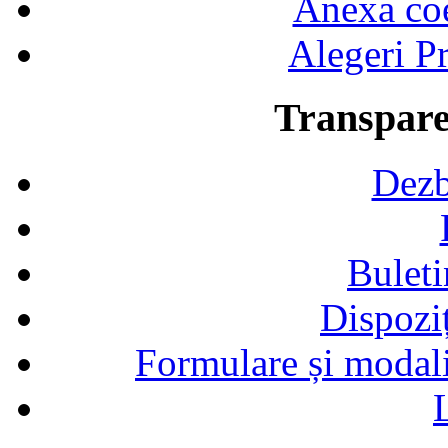
Anexa coef
Alegeri Pr
Transpare
Dezb
Buleti
Dispozi
Formulare și modalit