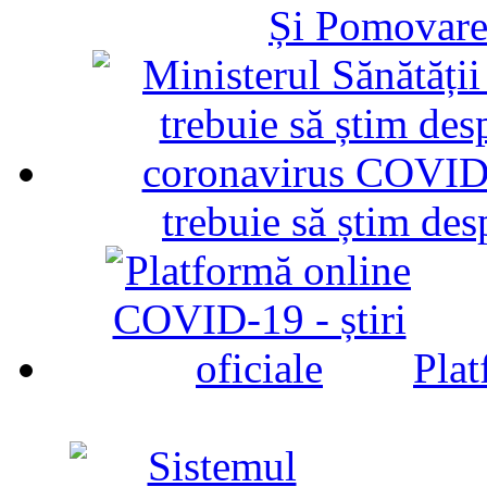
Și Pomovare
trebuie să știm d
Plat