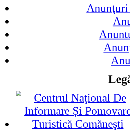
Anunţuri 
Anu
Anuntu
Anunţ
Anu
Legă