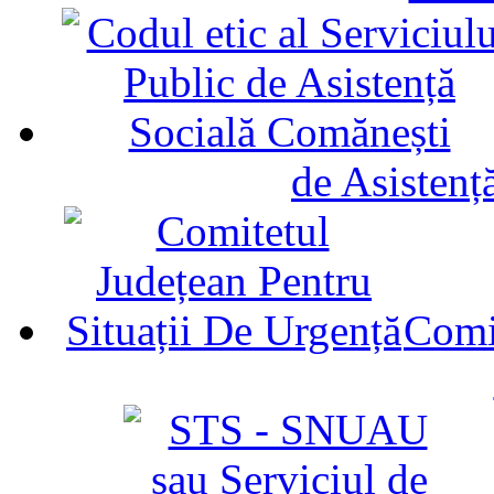
de Asistenț
Comit