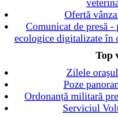
veterin
Ofertă vânza
Comunicat de presă - p
ecologice digitalizate în
Top v
Zilele oraşu
Poze panoram
Ordonanță militară p
Serviciul Vol