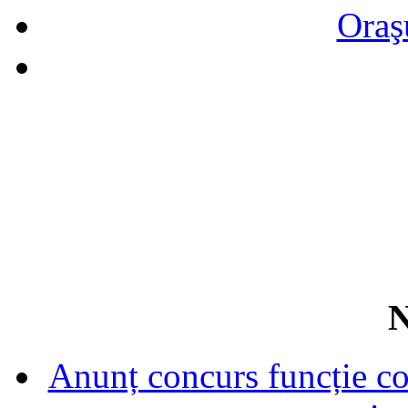
Oraş
N
Anunț concurs funcție con