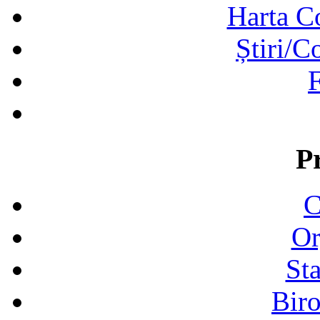
Harta C
Știri/C
F
P
C
Or
Sta
Biro