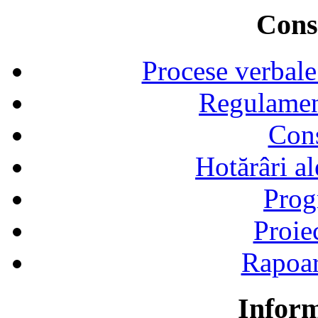
Consi
Procese verbale
Regulamen
Cons
Hotărâri al
Prog
Proie
Rapoart
Inform