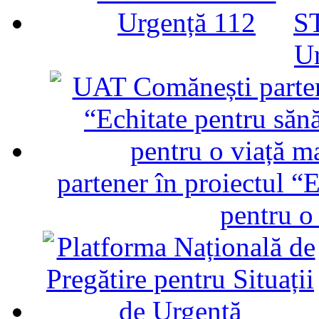
ST
U
partener în proiectul “E
pentru o