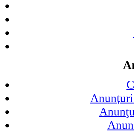
A
C
Anunțuri 
Anunţur
Anunţ