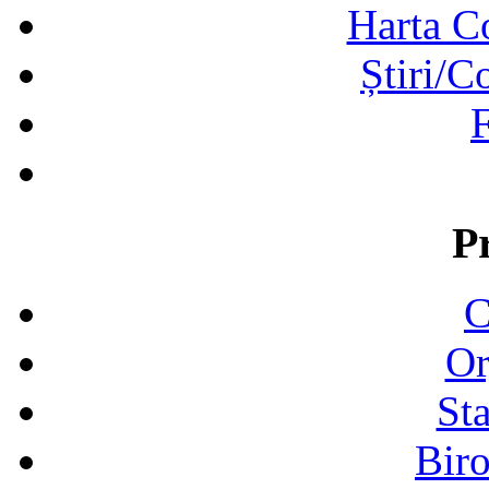
Harta C
Știri/C
F
P
C
Or
Sta
Biro