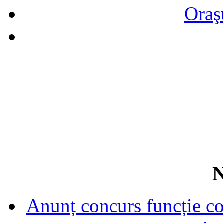
Oraş
N
Anunț concurs funcție con