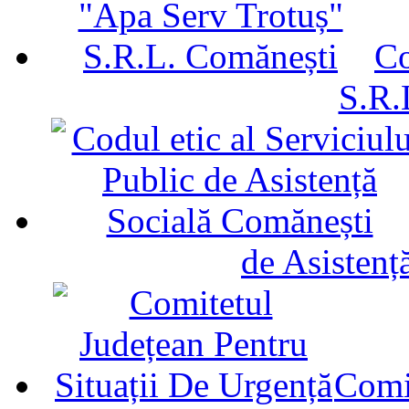
Co
S.R.
de Asistenț
Comit