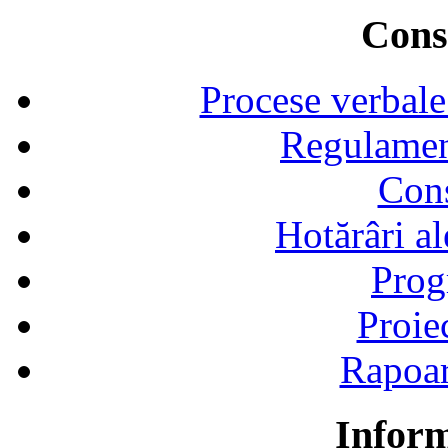
Consi
Procese verbale
Regulamen
Cons
Hotărâri al
Prog
Proie
Rapoart
Inform