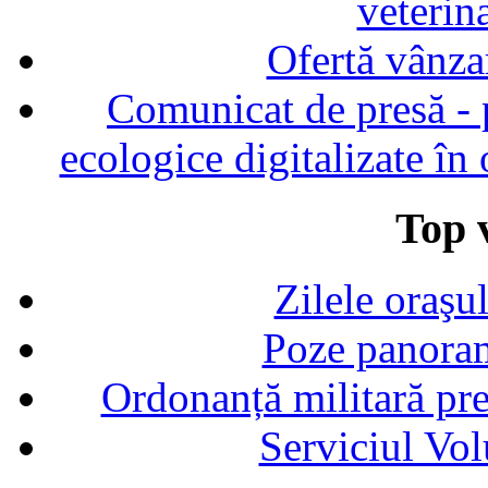
veterin
Ofertă vânza
Comunicat de presă - p
ecologice digitalizate în
Top v
Zilele oraşu
Poze panoram
Ordonanță militară p
Serviciul Vol