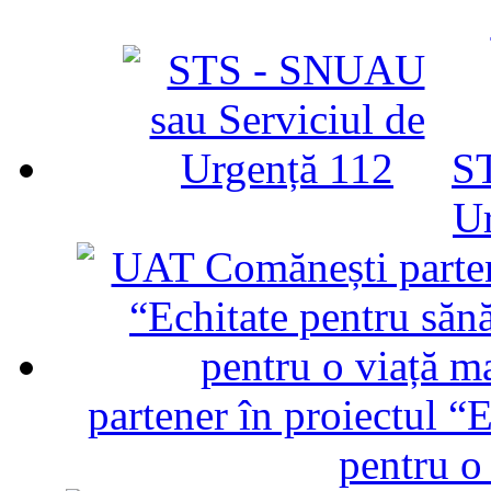
ST
U
partener în proiectul “E
pentru o