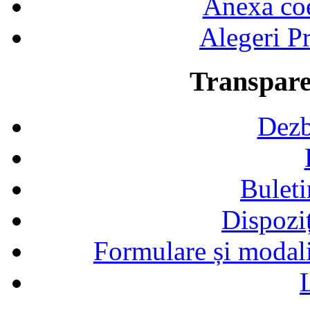
Anexa coef
Alegeri Pr
Transpare
Dezb
Buleti
Dispozi
Formulare și modalit