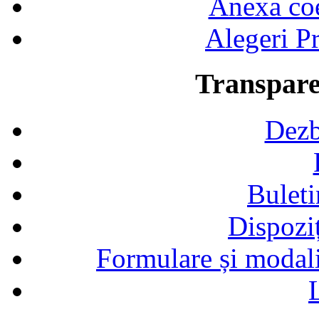
Anexa coef
Alegeri Pr
Transpare
Dezb
Buleti
Dispozi
Formulare și modalit