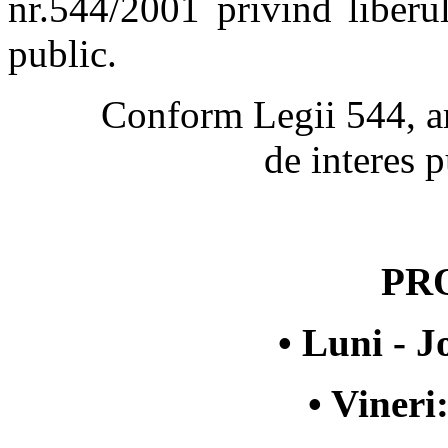
nr.544/2001 privind liberul
public.
Conform Legii 544, art. 
de interes p
PR
• Luni - J
• Vineri