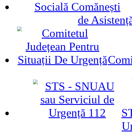
de Asistenț
Comit
ST
U