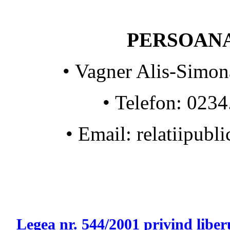
PERSOANA
•
Vagner Alis-Simona,
•
Telefon: 0234
•
Email: relatiipubl
Legea nr. 544/2001 privind liberu