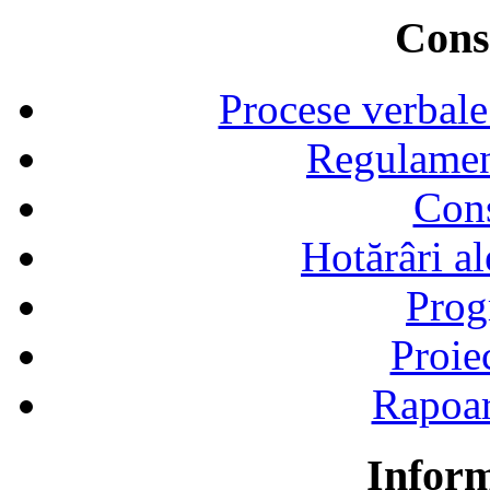
Consi
Procese verbale
Regulamen
Cons
Hotărâri al
Prog
Proie
Rapoart
Inform