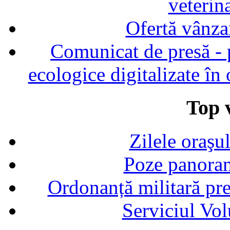
veterin
Ofertă vânza
Comunicat de presă - p
ecologice digitalizate în
Top v
Zilele oraşu
Poze panoram
Ordonanță militară p
Serviciul Vol