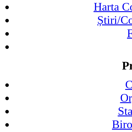
Harta C
Știri/C
F
P
C
Or
Sta
Biro