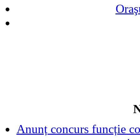
Oraş
N
Anunț concurs funcție con