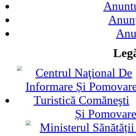
Anuntu
Anunţ
Anu
Legă
Și Pomovare