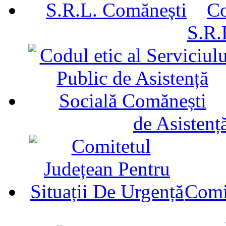
Co
S.R.
de Asistenț
Comit