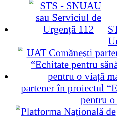
ST
U
partener în proiectul “E
pentru o