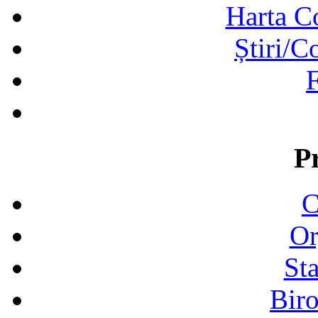
Harta C
Știri/C
F
P
C
Or
Sta
Biro