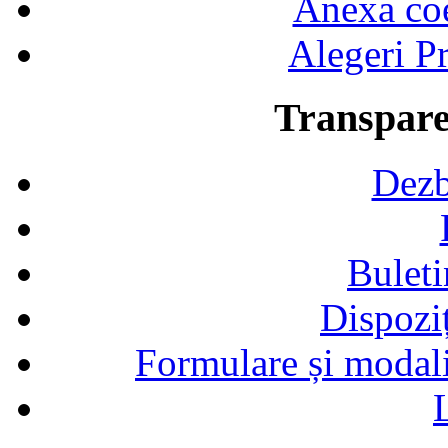
Anexa coef
Alegeri Pr
Transpare
Dezb
Buleti
Dispozi
Formulare și modalit