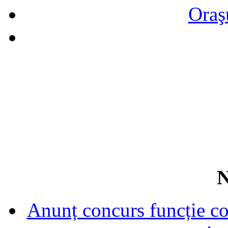
Oraş
N
Anunț concurs funcție con