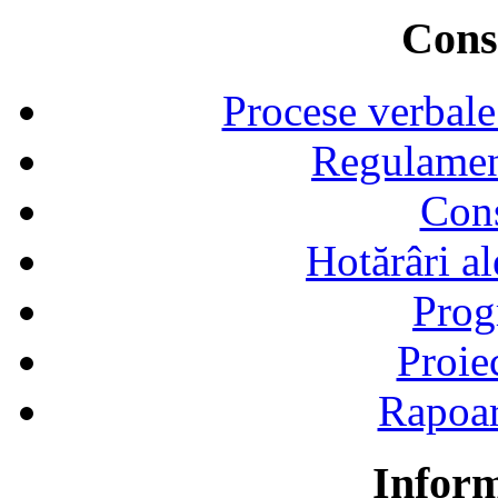
Consi
Procese verbale
Regulamen
Cons
Hotărâri al
Prog
Proie
Rapoart
Inform