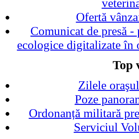
veterin
Ofertă vânza
Comunicat de presă - p
ecologice digitalizate în
Top v
Zilele oraşu
Poze panoram
Ordonanță militară p
Serviciul Vol