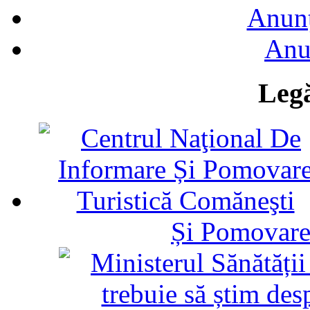
Anunţ
Anu
Legă
Și Pomovare