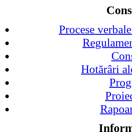
Consi
Procese verbale
Regulamen
Cons
Hotărâri al
Prog
Proie
Rapoart
Inform