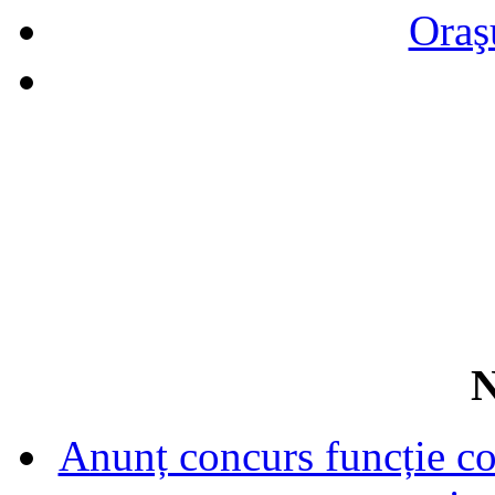
Oraş
N
Anunț concurs funcție con