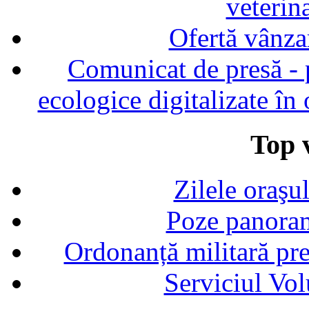
veterin
Ofertă vânza
Comunicat de presă - p
ecologice digitalizate în
Top v
Zilele oraşu
Poze panoram
Ordonanță militară p
Serviciul Vol