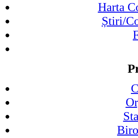
Harta C
Știri/C
F
P
C
Or
Sta
Biro