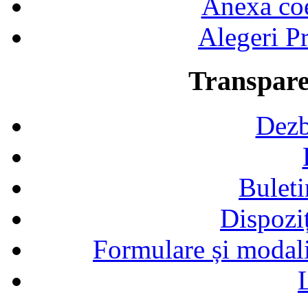
Anexa coef
Alegeri Pr
Transpare
Dezb
Buleti
Dispozi
Formulare și modalit