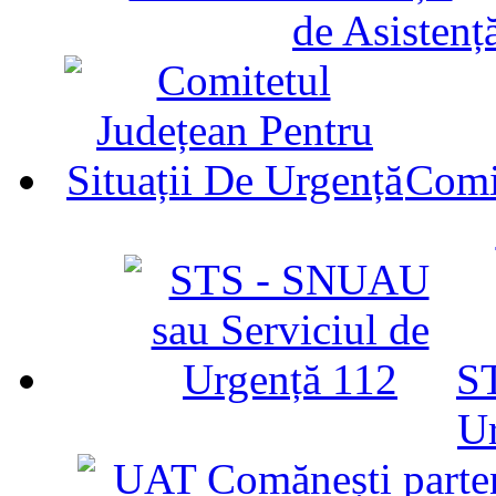
de Asistenț
Comit
ST
U