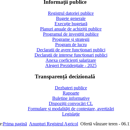
Informaţii publice
Registrul datoriei publice
Bugete generale
Execuție bugetară
Planuri anuale de achiziții publice
Programul de investiții publice
Programe și strategii
Program de lucru
Declaratii de avere funcționari publici
Declaraţii de interese funcționari publici
Anexa coeficienți salarizare
Alegeri Prezidențiale - 2025
Transparență decizională
Dezbateri publice
Rapoarte
Buletine informative
Dispoziții convocări CL
Formulare și modalități de contestare, avertizări
Legislație
e:
Prima pagină
Anunţuri Registrul Agricol
Ofertă vânzare teren - 06.