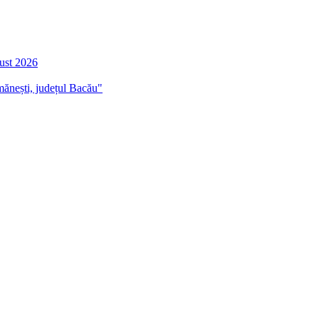
gust 2026
mănești, județul Bacău"