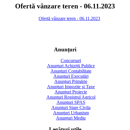
Ofertă vânzare teren - 06.11.2023
Ofertă vânzare teren - 06.11.2023
Anunţuri
Concursuri
Anunțuri Achiziții Publice
Anunţuri Contabilitate
Anunţuri Executări
Anunţuri Primărie
Anunţuri Impozite şi Taxe
Anunţuri Proiecte
Anunţuri Registrul Agricol
Anunţuri SPAS
Anunturi Stare Civila
Anunţuri Urbanism
Anunțuri Mediu
Legături utile