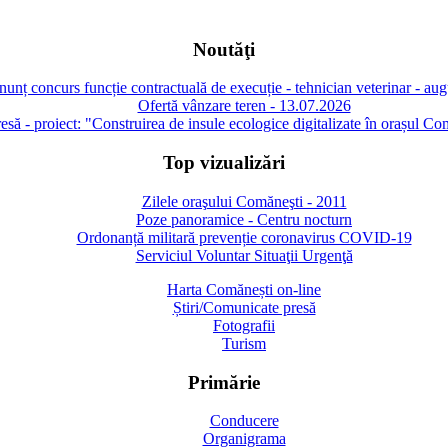
Noutăţi
unț concurs funcție contractuală de execuție - tehnician veterinar - au
Ofertă vânzare teren - 13.07.2026
să - proiect: "Construirea de insule ecologice digitalizate în orașul Co
Top vizualizări
Zilele oraşului Comăneşti - 2011
Poze panoramice - Centru nocturn
Ordonanță militară prevenție coronavirus COVID-19
Serviciul Voluntar Situaţii Urgenţă
Harta Comănești on-line
Știri/Comunicate presă
Fotografii
Turism
Primărie
Conducere
Organigrama