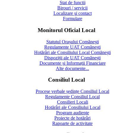
Stat de functii
Birouri / servicii
Localizare şi contact
Formulare
Monitorul Oficial Local
Statutul Orașului Comănești
Regulamente UAT Comănești
Hotărâri ale Consiliului Local Comănești
Dispoziții ale UAT Comănești
Documente și Informații Financiare
Alte documente...
Consiliul Local
Procese verbale ședințe Consiliul Local
Regulamente Consiliul Local
Consilieri Locali
Hotărâri ale Consiliului Local
Program audienţe
Proiecte de hotărâri
Rapoarte de activitate