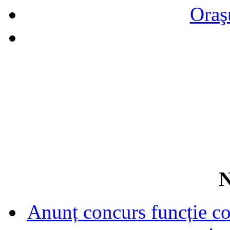
Oraş
N
Anunț concurs funcție con