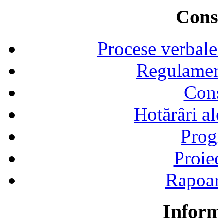
Consi
Procese verbale
Regulamen
Cons
Hotărâri al
Prog
Proie
Rapoart
Inform