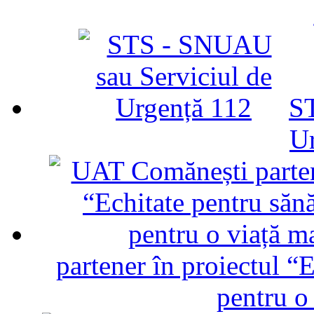
ST
U
partener în proiectul “E
pentru o