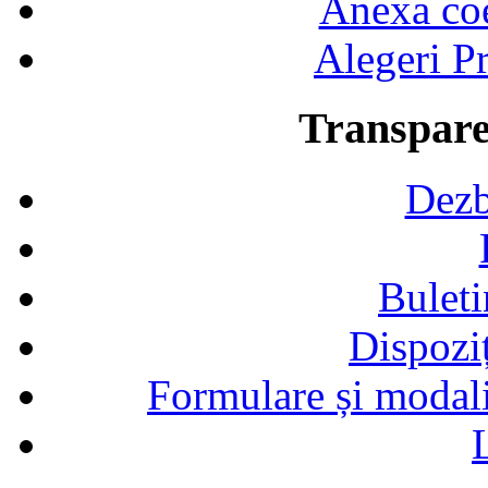
Anexa coef
Alegeri Pr
Transpare
Dezb
Buleti
Dispozi
Formulare și modalit