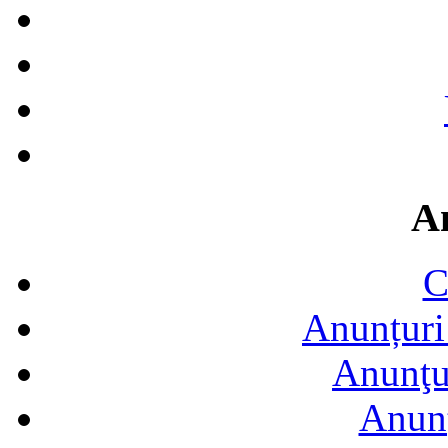
A
C
Anunțuri 
Anunţur
Anunţ