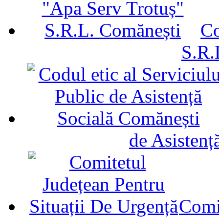
Co
S.R.
de Asistenț
Comit