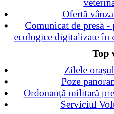
veterin
Ofertă vânza
Comunicat de presă - p
ecologice digitalizate în
Top v
Zilele oraşu
Poze panoram
Ordonanță militară p
Serviciul Vol