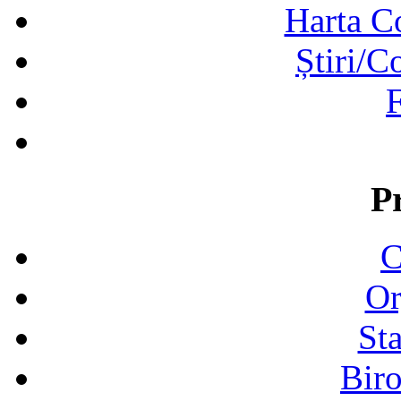
Harta C
Știri/C
F
P
C
Or
Sta
Biro