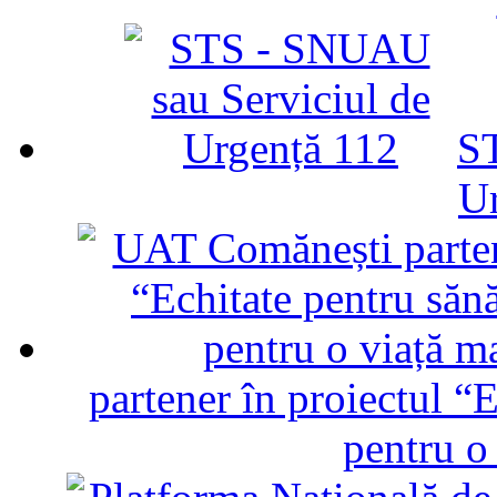
ST
U
partener în proiectul “E
pentru o