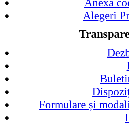
Anexa coef
Alegeri Pr
Transpare
Dezb
Buleti
Dispozi
Formulare și modalit