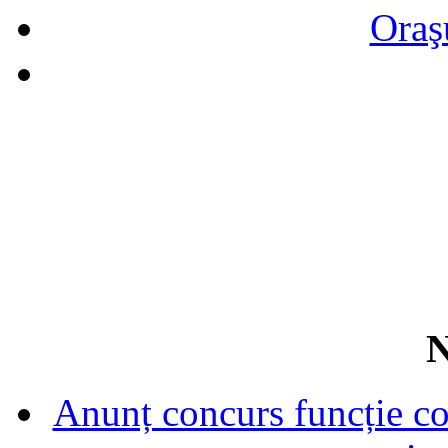
Oraş
N
Anunț concurs funcție con