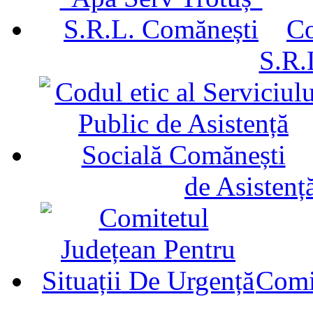
Co
S.R.
de Asistenț
Comit