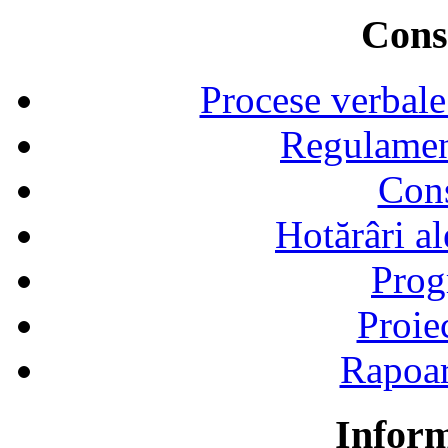
Consi
Procese verbale
Regulamen
Cons
Hotărâri al
Prog
Proie
Rapoart
Inform