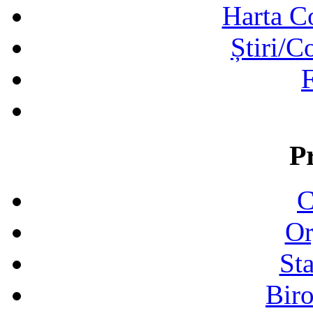
Harta C
Știri/C
F
P
C
Or
Sta
Biro