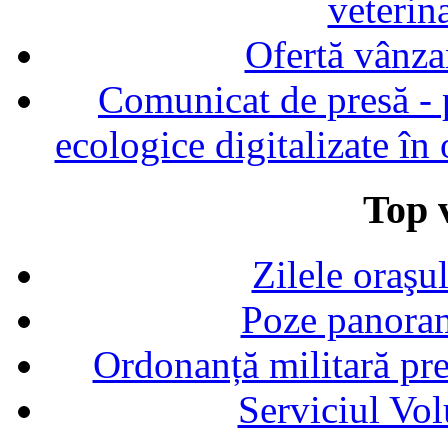
veterin
Ofertă vânza
Comunicat de presă - p
ecologice digitalizate în
Top v
Zilele oraşu
Poze panoram
Ordonanță militară p
Serviciul Vol