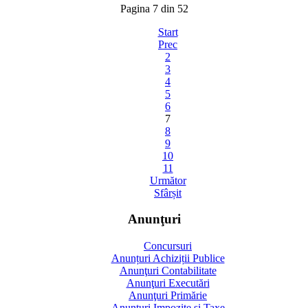
Pagina 7 din 52
Start
Prec
2
3
4
5
6
7
8
9
10
11
Următor
Sfârșit
Anunţuri
Concursuri
Anunțuri Achiziții Publice
Anunţuri Contabilitate
Anunţuri Executări
Anunţuri Primărie
Anunţuri Impozite şi Taxe