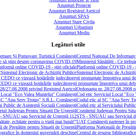
Anunţuri Proiecte
Anunţuri Registrul Agricol
Anunţuri SPAS
Anunturi Stare Civila
Anunţuri Urbanism
Anunțuri Mediu
Legături utile
Centrul Naţional De Informare
Ministerul Sănătății - Ce treb
Platformă online COVID-19 - șt
Sistemul Electronic de Achiziți
 CEDO ce vizează hotărârile judecătorești pronunțate împotriva unui de
Ordonanța nr. 28/27.08.2008 pr
Cod etic Serviciul Local "Eco
Codul etic al SC "Apa Serv Tr
Codul etic al Serviciului Publi
Comitetul Județean Pentru Situ
STS - SNUAU sau Serviciul d
UAT Comănești partener în proie
Platforma Națională de Pregătir
Centrul de resurse bibliografic