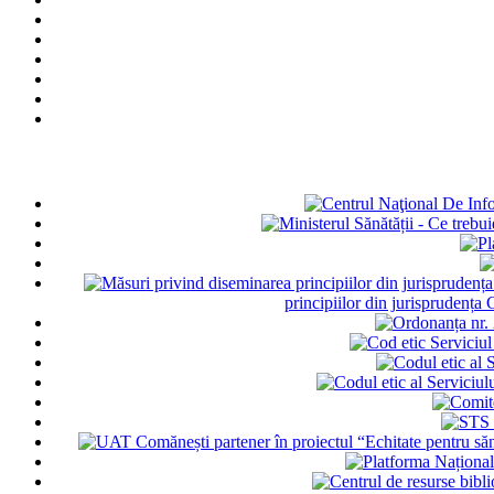
principiilor din jurisprudența