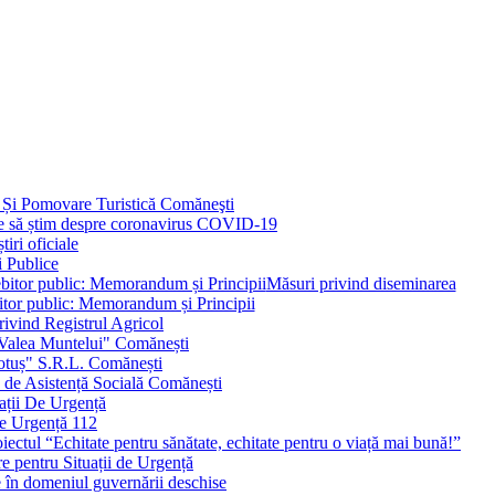
 Și Pomovare Turistică Comăneşti
uie să știm despre coronavirus COVID-19
iri oficiale
i Publice
Măsuri privind diseminarea
bitor public: Memorandum și Principii
ivind Registrul Agricol
 Valea Muntelui" Comănești
otuș" S.R.L. Comănești
c de Asistență Socială Comănești
ații De Urgență
e Urgență 112
ctul “Echitate pentru sănătate, echitate pentru o viață mai bună!”
e pentru Situații de Urgență
e în domeniul guvernării deschise