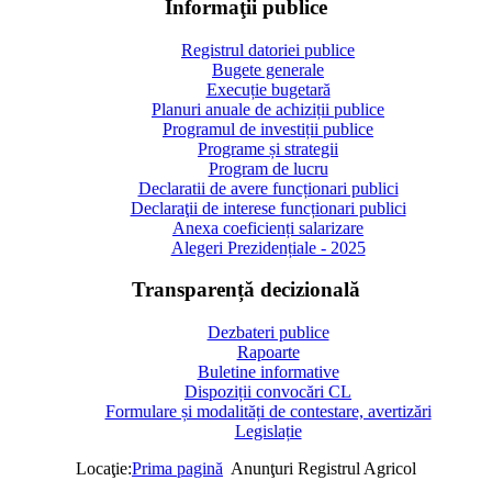
Informaţii publice
Registrul datoriei publice
Bugete generale
Execuție bugetară
Planuri anuale de achiziții publice
Programul de investiții publice
Programe și strategii
Program de lucru
Declaratii de avere funcționari publici
Declaraţii de interese funcționari publici
Anexa coeficienți salarizare
Alegeri Prezidențiale - 2025
Transparență decizională
Dezbateri publice
Rapoarte
Buletine informative
Dispoziții convocări CL
Formulare și modalități de contestare, avertizări
Legislație
Locaţie:
Prima pagină
Anunţuri Registrul Agricol