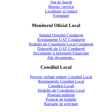
Stat de functii
Birouri / servicii
Localizare şi contact
Formulare
Monitorul Oficial Local
Statutul Orașului Comănești
Regulamente UAT Comănești
Hotărâri ale Consiliului Local Comănești
Dispoziții ale UAT Comănești
Documente și Informații Financiare
Alte documente...
Consiliul Local
Procese verbale ședințe Consiliul Local
Regulamente Consiliul Local
Consilieri Locali
Hotărâri ale Consiliului Local
Program audienţe
Proiecte de hotărâri
Rapoarte de activitate