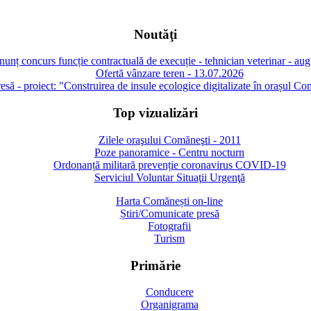
Noutăţi
unț concurs funcție contractuală de execuție - tehnician veterinar - au
Ofertă vânzare teren - 13.07.2026
să - proiect: "Construirea de insule ecologice digitalizate în orașul Co
Top vizualizări
Zilele oraşului Comăneşti - 2011
Poze panoramice - Centru nocturn
Ordonanță militară prevenție coronavirus COVID-19
Serviciul Voluntar Situaţii Urgenţă
Harta Comănești on-line
Știri/Comunicate presă
Fotografii
Turism
Primărie
Conducere
Organigrama