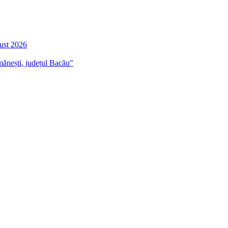
gust 2026
mănești, județul Bacău"