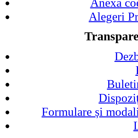
Anexa coef
Alegeri Pr
Transpare
Dezb
Buleti
Dispozi
Formulare și modalit