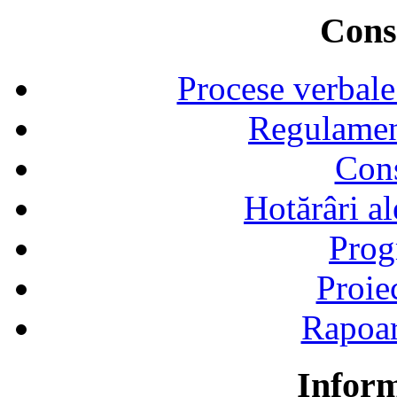
Consi
Procese verbale
Regulamen
Cons
Hotărâri al
Prog
Proie
Rapoart
Inform