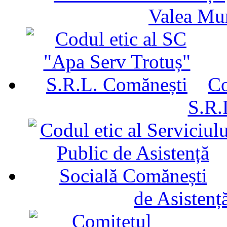
Valea Mu
Co
S.R.
de Asistenț