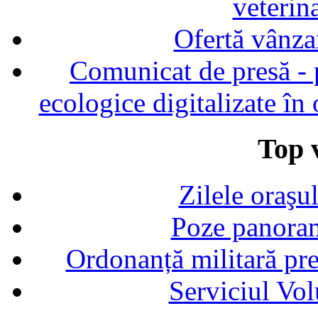
veterin
Ofertă vânza
Comunicat de presă - p
ecologice digitalizate în
Top v
Zilele oraşu
Poze panoram
Ordonanță militară p
Serviciul Vol