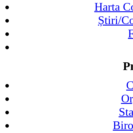
Harta C
Știri/C
F
P
C
Or
Sta
Biro