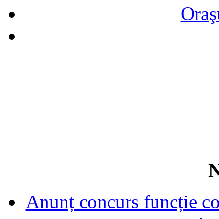
Oraş
N
Anunț concurs funcție con