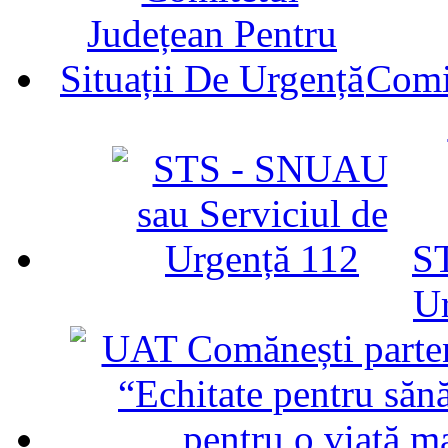
Comit
ST
U