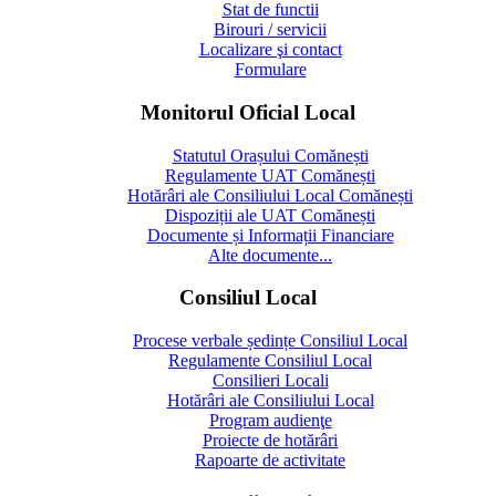
Stat de functii
Birouri / servicii
Localizare şi contact
Formulare
Monitorul Oficial Local
Statutul Orașului Comănești
Regulamente UAT Comănești
Hotărâri ale Consiliului Local Comănești
Dispoziții ale UAT Comănești
Documente și Informații Financiare
Alte documente...
Consiliul Local
Procese verbale ședințe Consiliul Local
Regulamente Consiliul Local
Consilieri Locali
Hotărâri ale Consiliului Local
Program audienţe
Proiecte de hotărâri
Rapoarte de activitate