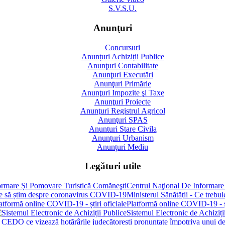
S.V.S.U.
Anunţuri
Concursuri
Anunțuri Achiziții Publice
Anunţuri Contabilitate
Anunţuri Executări
Anunţuri Primărie
Anunţuri Impozite şi Taxe
Anunţuri Proiecte
Anunţuri Registrul Agricol
Anunţuri SPAS
Anunturi Stare Civila
Anunţuri Urbanism
Anunțuri Mediu
Legături utile
Centrul Naţional De Informare
Ministerul Sănătății - Ce treb
Platformă online COVID-19 - șt
Sistemul Electronic de Achiziți