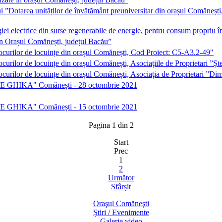
i ”Dotarea unităților de învățământ preuniversitar din orașul Comăneșt
giei electrice din surse regenerabile de energie, pentru consum propr
 în Orașul Comănești, județul Bacău”
locurilor de locuințe din orașul Comănești, Cod Proiect: C5-A3.2-49"
ocurilor de locuințe din orașul Comănești, Asociațiile de Proprietari 
ocurilor de locuințe din orașul Comănești, Asociația de Proprietari ”D
TRIE GHIKA" Comănești - 28 octombrie 2021
TRIE GHIKA" Comănești - 15 octombrie 2021
Pagina 1 din 2
Start
Prec
1
2
Următor
Sfârșit
Oraşul Comăneşti
Știri / Evenimente
Galerie video