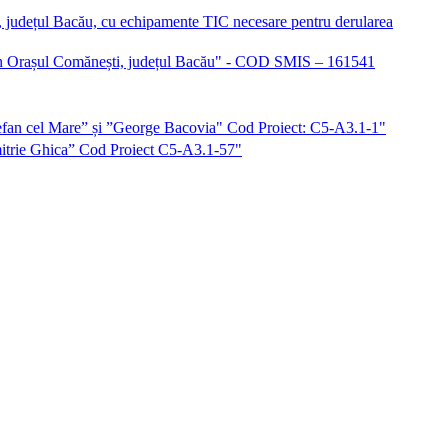
i, județul Bacău, cu echipamente TIC necesare pentru derularea
iu în Orașul Comănești, județul Bacău" - COD SMIS – 161541
”Ștefan cel Mare” și ”George Bacovia" Cod Proiect: C5-A3.1-1"
imitrie Ghica” Cod Proiect C5-A3.1-57"