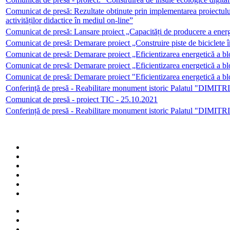
Comunicat de presă: Rezultate obtinute prin implementarea proiectulu
activităților didactice în mediul on-line”
Comunicat de presă: Lansare proiect „Capacități de producere a ener
Comunicat de presă: Demarare proiect „Construire piste de biciclete
Comunicat de presă: Demarare proiect „Eficientizarea energetică a b
Comunicat de presă: Demarare proiect „Eficientizarea energetică a bl
Comunicat de presă: Demarare proiect "Eficientizarea energetică a bl
Conferință de presă - Reabilitare monument istoric Palatul "DIMI
Comunicat de presă - proiect TIC - 25.10.2021
Conferință de presă - Reabilitare monument istoric Palatul "DIMI