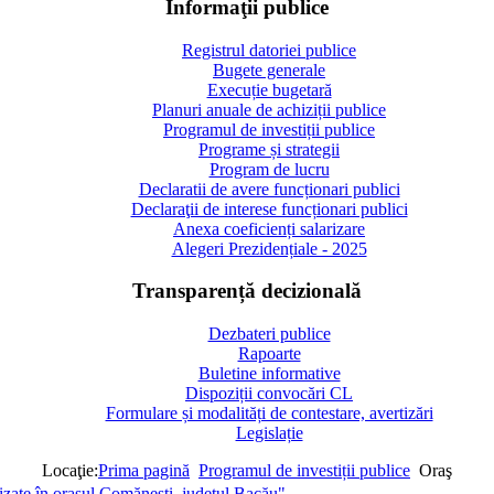
Informaţii publice
Registrul datoriei publice
Bugete generale
Execuție bugetară
Planuri anuale de achiziții publice
Programul de investiții publice
Programe și strategii
Program de lucru
Declaratii de avere funcționari publici
Declaraţii de interese funcționari publici
Anexa coeficienți salarizare
Alegeri Prezidențiale - 2025
Transparență decizională
Dezbateri publice
Rapoarte
Buletine informative
Dispoziții convocări CL
Formulare și modalități de contestare, avertizări
Legislație
Locaţie:
Prima pagină
Programul de investiții publice
Oraş
lizate în orașul Comănești, județul Bacău"