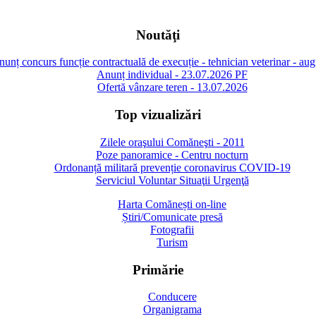
Noutăţi
unț concurs funcție contractuală de execuție - tehnician veterinar - au
Anunț individual - 23.07.2026 PF
Ofertă vânzare teren - 13.07.2026
Top vizualizări
Zilele oraşului Comăneşti - 2011
Poze panoramice - Centru nocturn
Ordonanță militară prevenție coronavirus COVID-19
Serviciul Voluntar Situaţii Urgenţă
Harta Comănești on-line
Știri/Comunicate presă
Fotografii
Turism
Primărie
Conducere
Organigrama