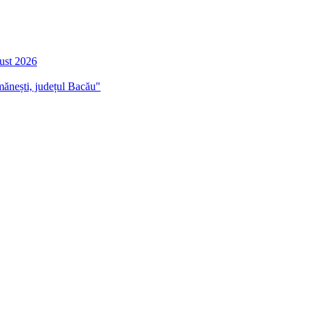
gust 2026
mănești, județul Bacău"