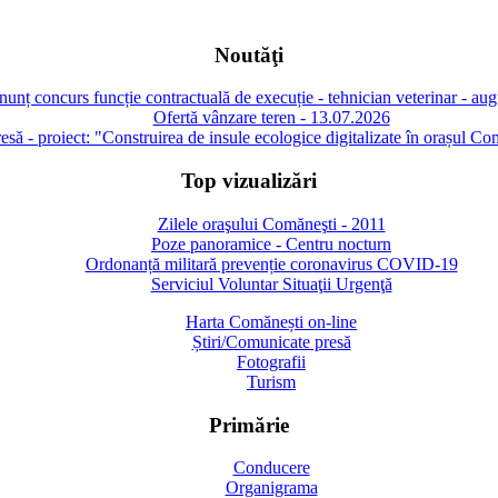
Noutăţi
unț concurs funcție contractuală de execuție - tehnician veterinar - au
Ofertă vânzare teren - 13.07.2026
să - proiect: "Construirea de insule ecologice digitalizate în orașul Co
Top vizualizări
Zilele oraşului Comăneşti - 2011
Poze panoramice - Centru nocturn
Ordonanță militară prevenție coronavirus COVID-19
Serviciul Voluntar Situaţii Urgenţă
Harta Comănești on-line
Știri/Comunicate presă
Fotografii
Turism
Primărie
Conducere
Organigrama