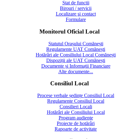
Stat de functii
Birouri / servicii
Localizare şi contact
Formulare
Monitorul Oficial Local
Statutul Orașului Comănești
Regulamente UAT Comănești
Hotărâri ale Consiliului Local Comănești
Dispoziții ale UAT Comănești
Documente și Informații Financiare
Alte documente...
Consiliul Local
Procese verbale ședințe Consiliul Local
Regulamente Consiliul Local
Consilieri Locali
Hotărâri ale Consiliului Local
Program audienţe
Proiecte de hotărâri
Rapoarte de activitate