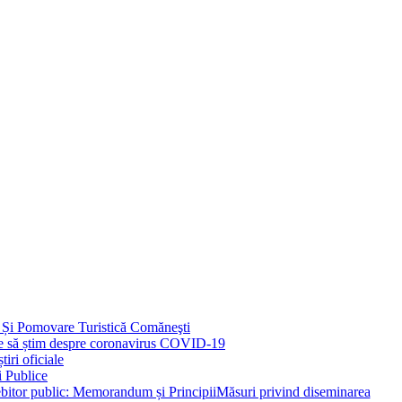
 Și Pomovare Turistică Comăneşti
uie să știm despre coronavirus COVID-19
iri oficiale
i Publice
Măsuri privind diseminarea