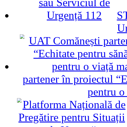
ST
U
partener în proiectul “E
pentru o