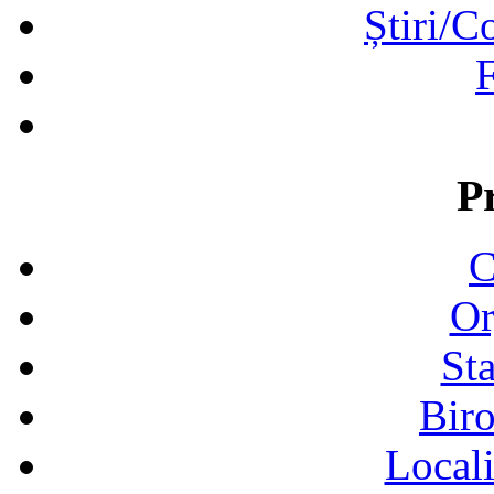
Știri/C
F
P
C
Or
Sta
Biro
Locali