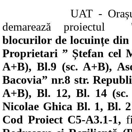
UAT - Orașul Comăn
demarează proiectul
blocurilor de locuințe din
Proprietari ” Ștefan cel M
A+B), Bl.9 (sc. A+B), As
Bacovia” nr.8 str. Republi
A+B), Bl. 12, Bl. 14 (sc.
Nicolae Ghica Bl. 1, Bl. 
Cod Proiect
C5-A3.1-1,
f