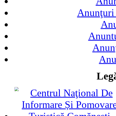
Anun
Anunţuri 
Anu
Anuntu
Anunţ
Anu
Legă