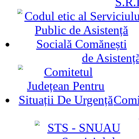
S.R.
de Asistenț
Comit