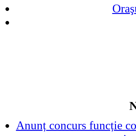
Oraş
N
Anunț concurs funcție con