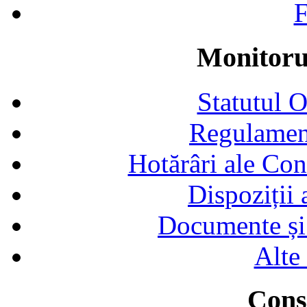
F
Monitorul
Statutul 
Regulamen
Hotărâri ale Con
Dispoziții
Documente și 
Alte
Consi