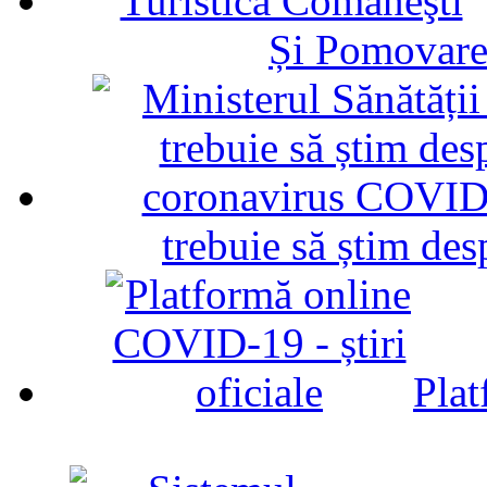
Și Pomovare
trebuie să știm d
Plat