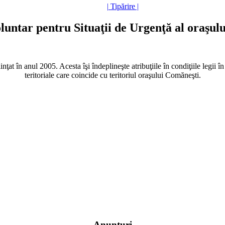
| Tipărire |
oluntar pentru Situaţii de Urgenţă al oraşul
at în anul 2005. Acesta îşi îndeplineşte atribuţiile în condiţiile legii în
teritoriale care coincide cu teritoriul oraşului Comăneşti.
Anunţuri