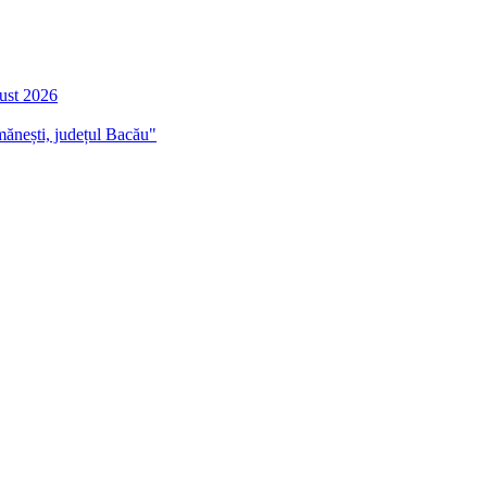
gust 2026
mănești, județul Bacău"