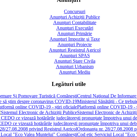
Concursuri
Anunțuri Achiziții Publice
Anunţuri Contabilitate
Anunţuri Executări
Anunţuri Primărie
Anunţuri Impozite şi Taxe
Anunţuri Proiecte
Anunţuri Registrul Agricol
Anunţuri SPAS
Anunturi Stare Civila
Anunţuri Urbanism
Anunțuri Mediu
Legături utile
Centrul Naţional De Informare
Ministerul Sănătății - Ce treb
Platformă online COVID-19 - șt
Sistemul Electronic de Achiziți
 CEDO ce vizează hotărârile judecătorești pronunțate împotriva unui de
Ordonanța nr. 28/27.08.2008 pr
Cod etic Serviciul Local "Eco