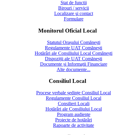
Stat de functii
Birouri / servicii
Localizare şi contact
Formulare
Monitorul Oficial Local
Statutul Orașului Comănești
Regulamente UAT Comănești
Hotărâri ale Consiliului Local Comănești
Dispoziții ale UAT Comănești
Documente și Informații Financiare
Alte documente...
Consiliul Local
Procese verbale ședințe Consiliul Local
Regulamente Consiliul Local
Consilieri Locali
Hotărâri ale Consiliului Local
Program audienţe
Proiecte de hotărâri
Rapoarte de activitate