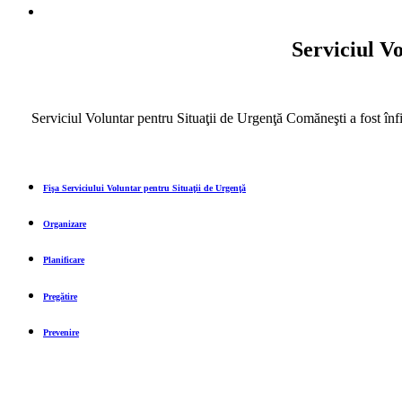
Serviciul V
Serviciul Voluntar pentru Situaţii de Urgenţă Comăneşti a fost înfiinţ
Fişa Serviciului Voluntar pentru Situaţii de Urgenţă
Organizare
Planificare
Pregătire
Prevenire