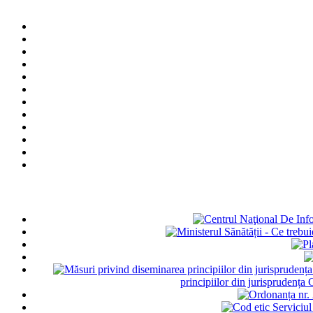
principiilor din jurisprudența