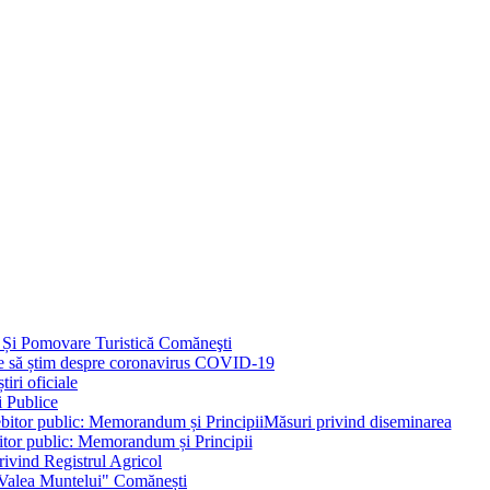
 Și Pomovare Turistică Comăneşti
uie să știm despre coronavirus COVID-19
iri oficiale
i Publice
Măsuri privind diseminarea
bitor public: Memorandum și Principii
ivind Registrul Agricol
 Valea Muntelui" Comănești