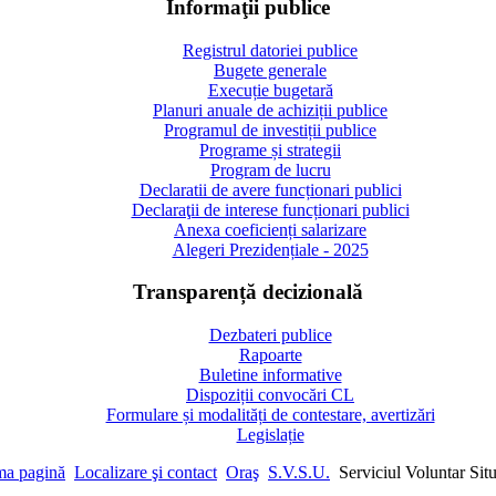
Informaţii publice
Registrul datoriei publice
Bugete generale
Execuție bugetară
Planuri anuale de achiziții publice
Programul de investiții publice
Programe și strategii
Program de lucru
Declaratii de avere funcționari publici
Declaraţii de interese funcționari publici
Anexa coeficienți salarizare
Alegeri Prezidențiale - 2025
Transparență decizională
Dezbateri publice
Rapoarte
Buletine informative
Dispoziții convocări CL
Formulare și modalități de contestare, avertizări
Legislație
ma pagină
Localizare şi contact
Oraş
S.V.S.U.
Serviciul Voluntar Sit