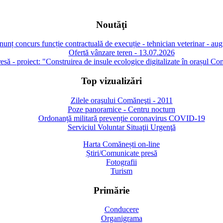
Noutăţi
unț concurs funcție contractuală de execuție - tehnician veterinar - au
Ofertă vânzare teren - 13.07.2026
să - proiect: "Construirea de insule ecologice digitalizate în orașul Co
Top vizualizări
Zilele oraşului Comăneşti - 2011
Poze panoramice - Centru nocturn
Ordonanță militară prevenție coronavirus COVID-19
Serviciul Voluntar Situaţii Urgenţă
Harta Comănești on-line
Știri/Comunicate presă
Fotografii
Turism
Primărie
Conducere
Organigrama