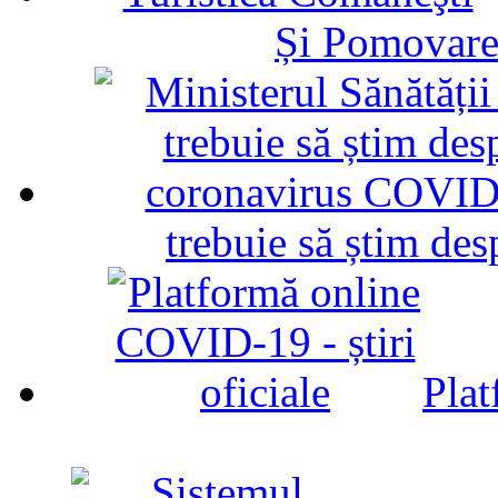
Și Pomovare
trebuie să știm d
Plat