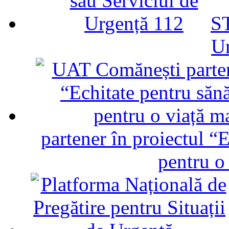
ST
U
partener în proiectul “E
pentru o