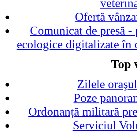
veterin
Ofertă vânza
Comunicat de presă - p
ecologice digitalizate în
Top v
Zilele oraşu
Poze panoram
Ordonanță militară p
Serviciul Vol