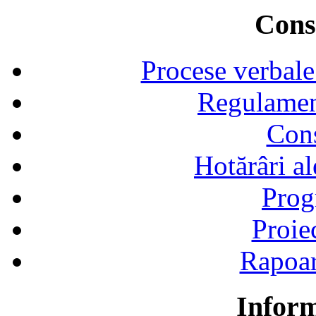
Consi
Procese verbale
Regulamen
Cons
Hotărâri al
Prog
Proie
Rapoart
Inform