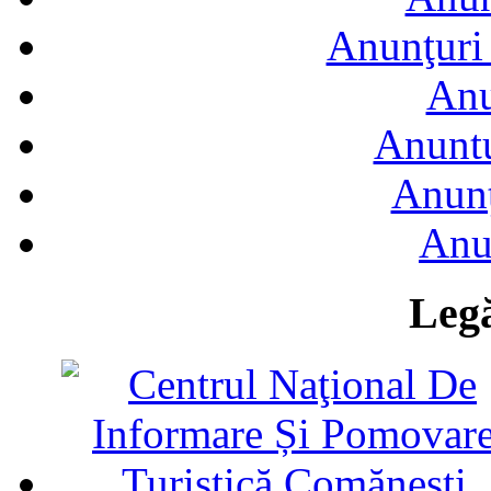
Anunţuri 
Anu
Anuntu
Anunţ
Anu
Legă