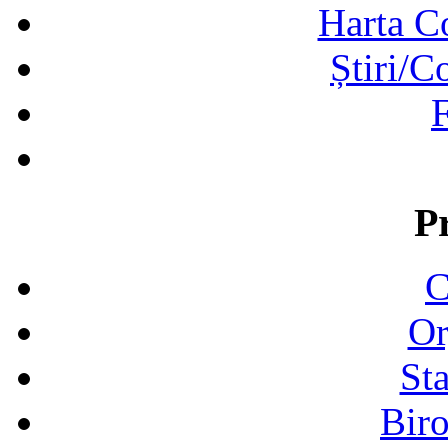
Harta C
Știri/C
F
P
C
Or
Sta
Biro