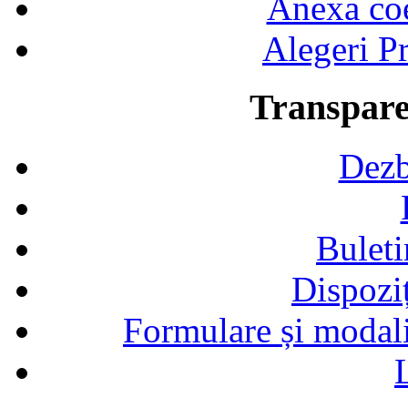
Anexa coef
Alegeri Pr
Transpare
Dezb
Buleti
Dispozi
Formulare și modalit