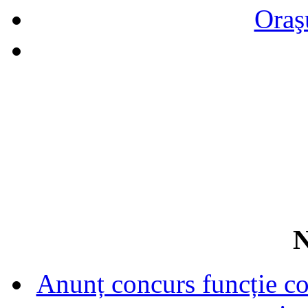
Oraş
N
Anunț concurs funcție con