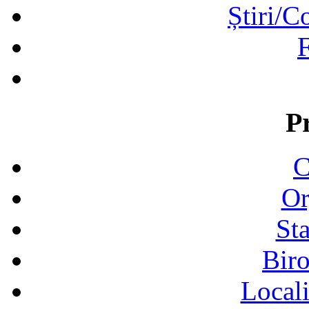
Știri/C
F
P
C
Or
Sta
Biro
Locali