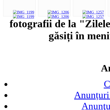
fotografii de la "Zile
găsiți în men
A
C
Anunțuri 
Anunţur