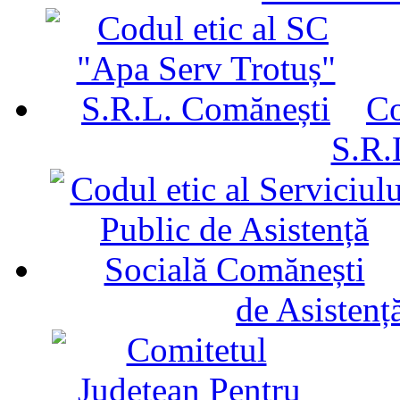
Co
S.R.
de Asistenț