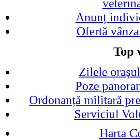
veterin
Anunț indivi
Ofertă vânza
Top v
Zilele oraşu
Poze panoram
Ordonanță militară p
Serviciul Vol
Harta C