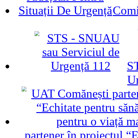
Comit
ST
U
partener în proiectul “E