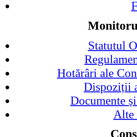
F
Monitorul
Statutul 
Regulamen
Hotărâri ale Con
Dispoziții
Documente și 
Alte
Consi