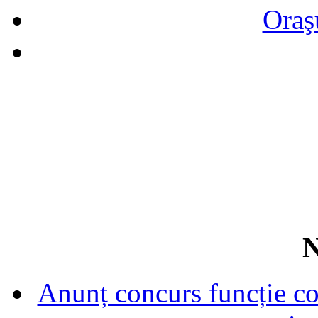
Oraş
N
Anunț concurs funcție con