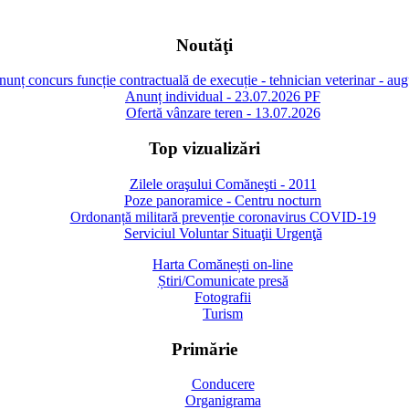
Noutăţi
unț concurs funcție contractuală de execuție - tehnician veterinar - au
Anunț individual - 23.07.2026 PF
Ofertă vânzare teren - 13.07.2026
Top vizualizări
Zilele oraşului Comăneşti - 2011
Poze panoramice - Centru nocturn
Ordonanță militară prevenție coronavirus COVID-19
Serviciul Voluntar Situaţii Urgenţă
Harta Comănești on-line
Știri/Comunicate presă
Fotografii
Turism
Primărie
Conducere
Organigrama