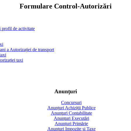
Formulare Control-Autorizări
profil de activitate
xi
ni a Autorizației de transport
taxi
rizației taxi
Anunţuri
Concursuri
Anunțuri Achiziții Publice
Anunţuri Contabilitate
Anunţuri Executări
Anunţuri Primărie
Anunţuri Impozite şi Taxe