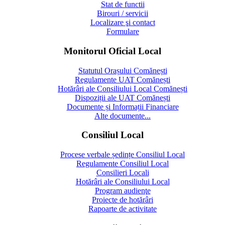
Stat de functii
Birouri / servicii
Localizare şi contact
Formulare
Monitorul Oficial Local
Statutul Orașului Comănești
Regulamente UAT Comănești
Hotărâri ale Consiliului Local Comănești
Dispoziții ale UAT Comănești
Documente și Informații Financiare
Alte documente...
Consiliul Local
Procese verbale ședințe Consiliul Local
Regulamente Consiliul Local
Consilieri Locali
Hotărâri ale Consiliului Local
Program audienţe
Proiecte de hotărâri
Rapoarte de activitate