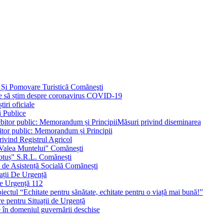
 Și Pomovare Turistică Comăneşti
uie să știm despre coronavirus COVID-19
iri oficiale
i Publice
Măsuri privind diseminarea
bitor public: Memorandum și Principii
ivind Registrul Agricol
 Valea Muntelui" Comănești
otuș" S.R.L. Comănești
c de Asistență Socială Comănești
ații De Urgență
e Urgență 112
ctul “Echitate pentru sănătate, echitate pentru o viață mai bună!”
e pentru Situații de Urgență
e în domeniul guvernării deschise