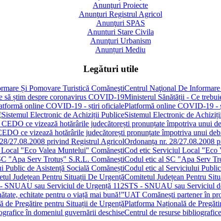
Anunţuri Proiecte
Anunţuri Registrul Agricol
Anunţuri SPAS
Anunturi Stare Civila
Anunţuri Urbanism
Anunțuri Mediu
Legături utile
Centrul Naţional De Informare
Ministerul Sănătății - Ce treb
Platformă online COVID-19 - șt
Sistemul Electronic de Achiziți
 CEDO ce vizează hotărârile judecătorești pronunțate împotriva unui de
Ordonanța nr. 28/27.08.2008 pr
Cod etic Serviciul Local "Eco
Codul etic al SC "Apa Serv Tr
Codul etic al Serviciului Publi
Comitetul Județean Pentru Situ
STS - SNUAU sau Serviciul d
UAT Comănești partener în proie
Platforma Națională de Pregătir
Centrul de resurse bibliografic