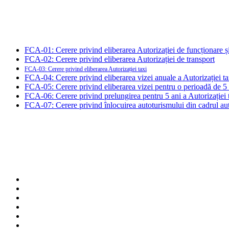
FCA-01: Cerere privind eliberarea Autorizației de funcționare și 
FCA-02: Cerere privind eliberarea Autorizației de transport
FCA-03: Cerere privind eliberarea Autorizației taxi
FCA-04: Cerere privind eliberarea vizei anuale a Autorizației ta
FCA-05: Cerere privind eliberarea vizei pentru o perioadă de 5 a
FCA-06: Cerere privind prelungirea pentru 5 ani a Autorizației 
FCA-07: Cerere privind înlocuirea autoturismului din cadrul auto