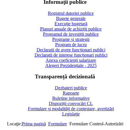
Informaţii publice
Registrul datoriei publice
Bugete generale
Execuție bugetară
Planuri anuale de achiziții publice
Programul de investiții publice
Programe și strategii
Program de lucru
Declaratii de avere funcționari publici
Declaraţii de interese funcționari publici
Anexa coeficienți salarizare
Alegeri Prezidențiale - 2025
Transparență decizională
Dezbateri publice
Rapoarte
Buletine informative
Dispoziții convocări CL
Formulare și modalități de contestare, avertizări
Legislație
Locaţie:
Prima pagină
Formulare
Formulare Control-Autorizări