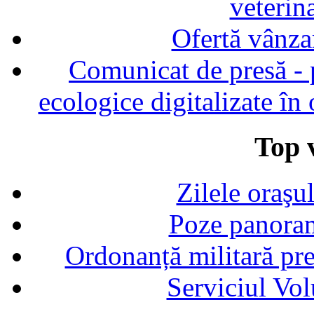
veterin
Ofertă vânza
Comunicat de presă - p
ecologice digitalizate în
Top v
Zilele oraşu
Poze panoram
Ordonanță militară p
Serviciul Vol