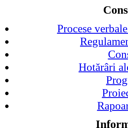
Consi
Procese verbale
Regulamen
Cons
Hotărâri al
Prog
Proie
Rapoart
Inform