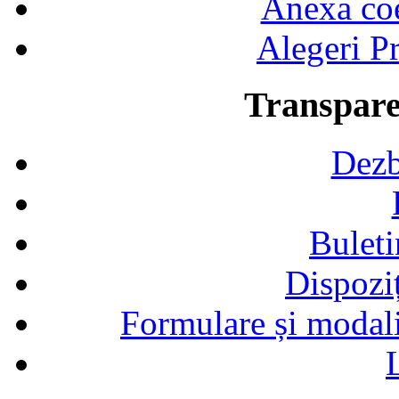
Anexa coef
Alegeri Pr
Transpare
Dezb
Buleti
Dispozi
Formulare și modalit