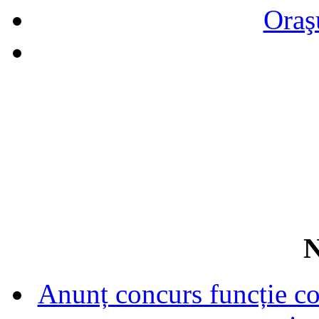
Oraş
N
Anunț concurs funcție con