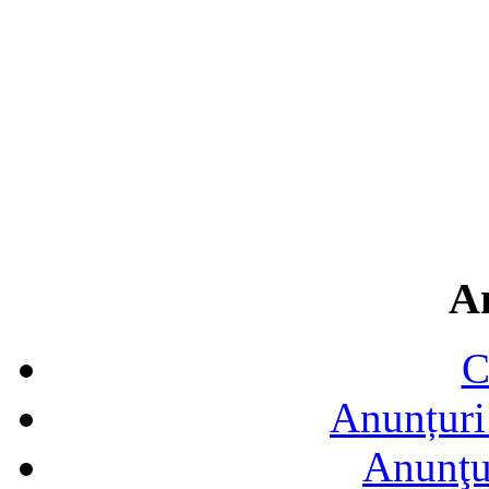
A
C
Anunțuri 
Anunţur