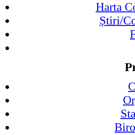
Harta C
Știri/C
F
P
C
Or
Sta
Biro