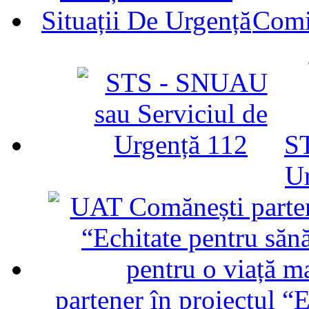
Comit
ST
U
partener în proiectul “E