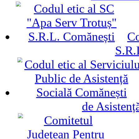
Co
S.R.
de Asistenț