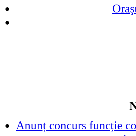
Oraş
N
Anunț concurs funcție con