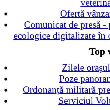
veterin
Ofertă vânza
Comunicat de presă - p
ecologice digitalizate în
Top v
Zilele oraşu
Poze panoram
Ordonanță militară p
Serviciul Vol