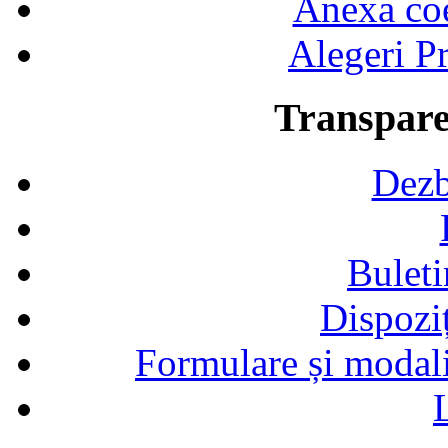
Anexa coef
Alegeri Pr
Transpare
Dezb
Buleti
Dispozi
Formulare și modalit