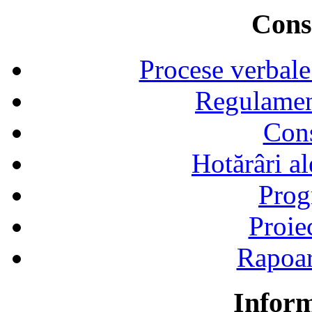
Consi
Procese verbale
Regulamen
Cons
Hotărâri al
Prog
Proie
Rapoart
Inform