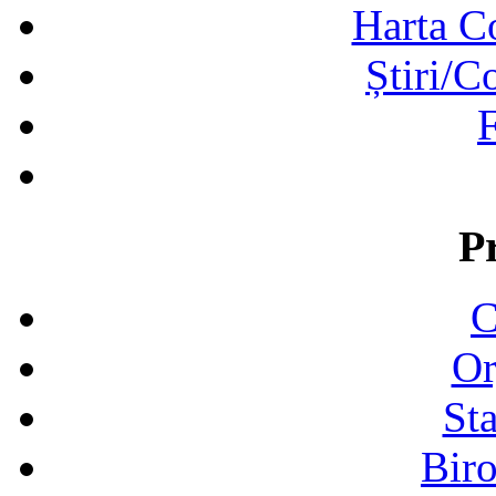
Harta C
Știri/C
F
P
C
Or
Sta
Biro