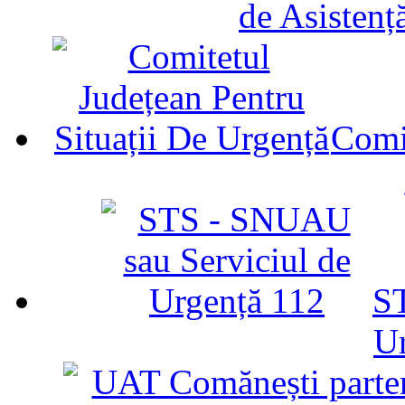
de Asistenț
Comit
ST
U