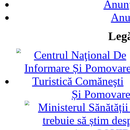
Anunţ
Anu
Legă
Și Pomovare