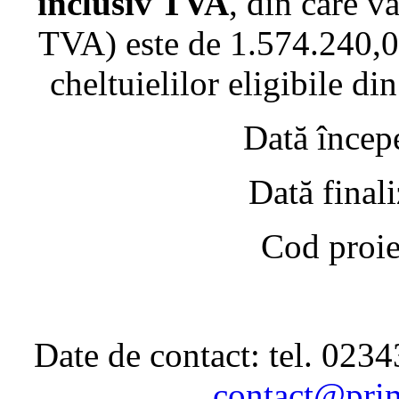
inclusiv TVA
, din care v
TVA) este de 1.574.240,00
cheltuielilor eligibile d
Dată începere
Dată finalizar
Cod proiec
Date de contact: tel. 023
contact@prim