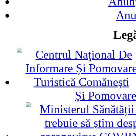
Anunţ
Anu
Legă
Și Pomovare