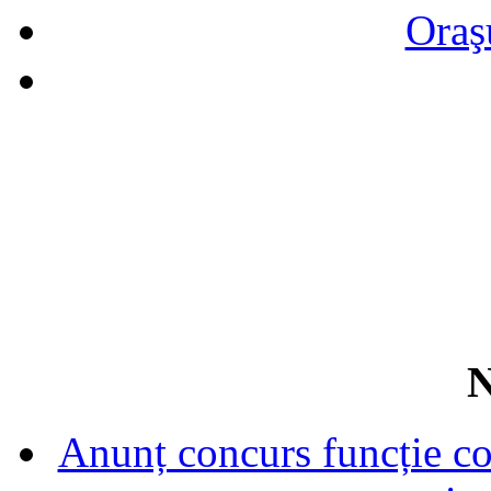
Oraş
N
Anunț concurs funcție con