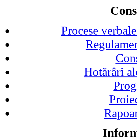
Consi
Procese verbale
Regulamen
Cons
Hotărâri al
Prog
Proie
Rapoart
Inform