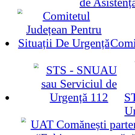
de Asistenț
Comit
ST
U