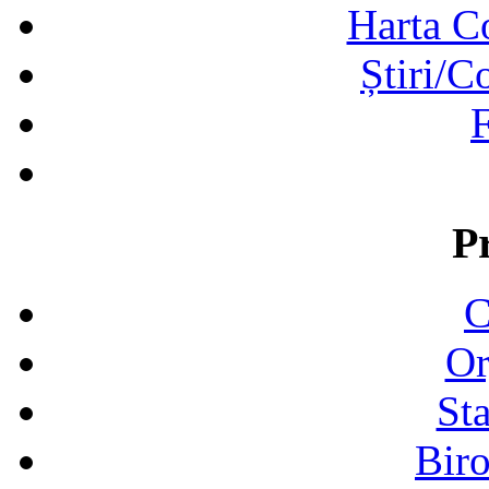
Harta C
Știri/C
F
P
C
Or
Sta
Biro