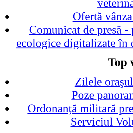
veterin
Ofertă vânza
Comunicat de presă - p
ecologice digitalizate în
Top v
Zilele oraşu
Poze panoram
Ordonanță militară p
Serviciul Vol