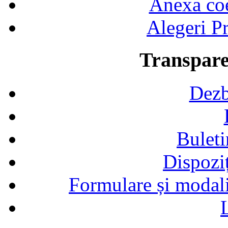
Anexa coef
Alegeri Pr
Transpare
Dezb
Buleti
Dispozi
Formulare și modalit