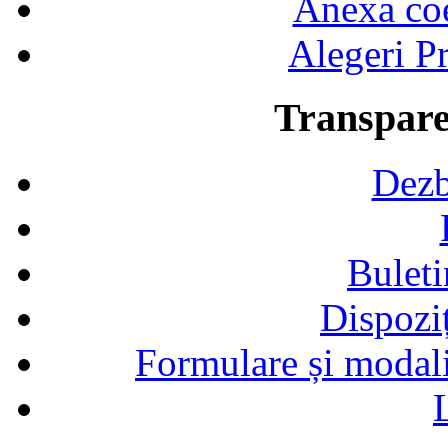
Anexa coef
Alegeri Pr
Transpare
Dezb
Buleti
Dispozi
Formulare și modalit