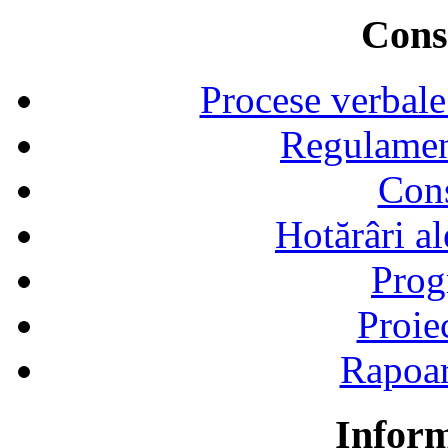
Consi
Procese verbale
Regulamen
Cons
Hotărâri al
Prog
Proie
Rapoart
Inform