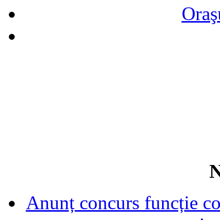
Oraş
N
Anunț concurs funcție con