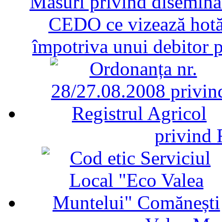
Măsuri privind diseminar
CEDO ce vizează hotăr
împotriva unui debitor 
privind 