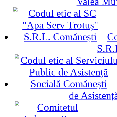
Valea Mu
Co
S.R.
de Asistenț