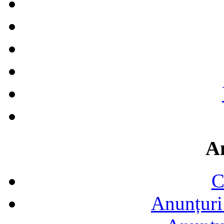
A
C
Anunțuri 