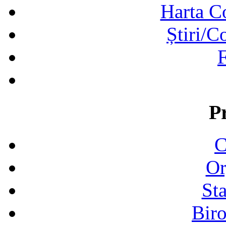
Harta C
Știri/C
F
P
C
Or
Sta
Biro