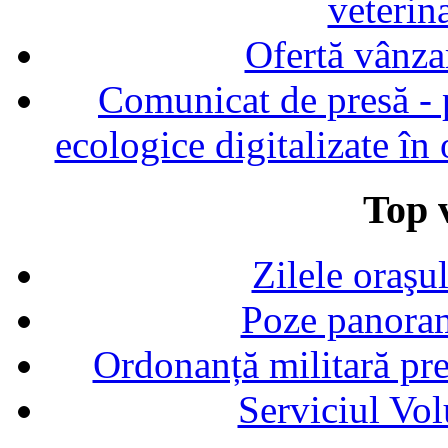
veterin
Ofertă vânza
Comunicat de presă - p
ecologice digitalizate în
Top v
Zilele oraşu
Poze panoram
Ordonanță militară p
Serviciul Vol