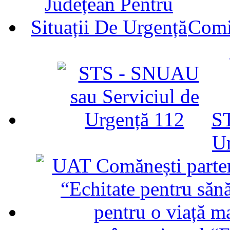
Comit
ST
U