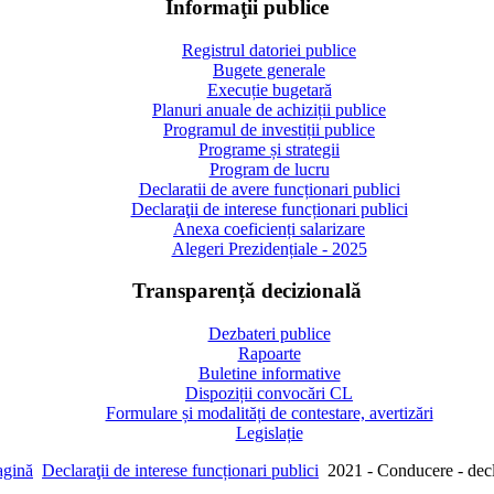
Informaţii publice
Registrul datoriei publice
Bugete generale
Execuție bugetară
Planuri anuale de achiziții publice
Programul de investiții publice
Programe și strategii
Program de lucru
Declaratii de avere funcționari publici
Declaraţii de interese funcționari publici
Anexa coeficienți salarizare
Alegeri Prezidențiale - 2025
Transparență decizională
Dezbateri publice
Rapoarte
Buletine informative
Dispoziții convocări CL
Formulare și modalități de contestare, avertizări
Legislație
agină
Declaraţii de interese funcționari publici
2021 - Conducere - decla