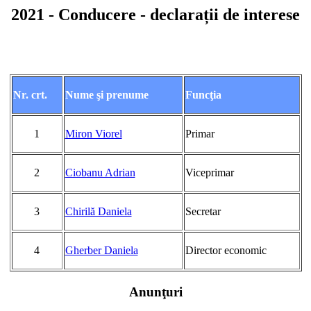
2021 - Conducere - declarații de interese
Nr. crt.
Nume şi prenume
Funcţia
1
Miron Viorel
Primar
2
Ciobanu Adrian
Viceprimar
3
Chirilă Daniela
Secretar
4
Gherber Daniela
Director economic
Anunţuri