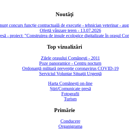
Noutăţi
unț concurs funcție contractuală de execuție - tehnician veterinar - au
Ofertă vânzare teren - 13.07.2026
să - proiect: "Construirea de insule ecologice digitalizate în orașul Co
Top vizualizări
Zilele oraşului Comăneşti - 2011
Poze panoramice - Centru nocturn
Ordonanță militară prevenție coronavirus COVID-19
Serviciul Voluntar Situaţii Urgenţă
Harta Comănești on-line
Știri/Comunicate presă
Fotografii
Turism
Primărie
Conducere
Organigrama