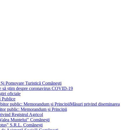
 Și Pomovare Turistică Comăneşti
uie să știm despre coronavirus COVID-19
iri oficiale
i Publice
Măsuri privind diseminarea
bitor public: Memorandum și Principii
ivind Registrul Agricol
 Valea Muntelui" Comănești
otuș" S.R.L. Comănești