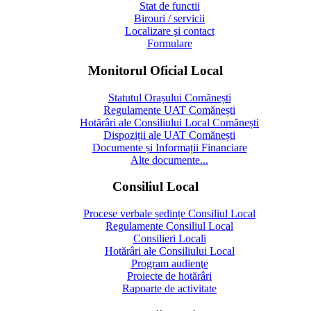
Stat de functii
Birouri / servicii
Localizare şi contact
Formulare
Monitorul Oficial Local
Statutul Orașului Comănești
Regulamente UAT Comănești
Hotărâri ale Consiliului Local Comănești
Dispoziții ale UAT Comănești
Documente și Informații Financiare
Alte documente...
Consiliul Local
Procese verbale ședințe Consiliul Local
Regulamente Consiliul Local
Consilieri Locali
Hotărâri ale Consiliului Local
Program audienţe
Proiecte de hotărâri
Rapoarte de activitate