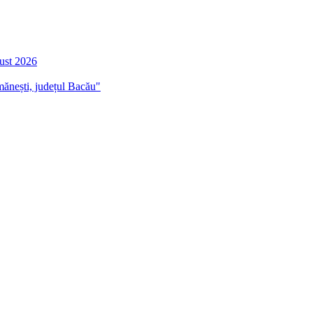
gust 2026
mănești, județul Bacău"