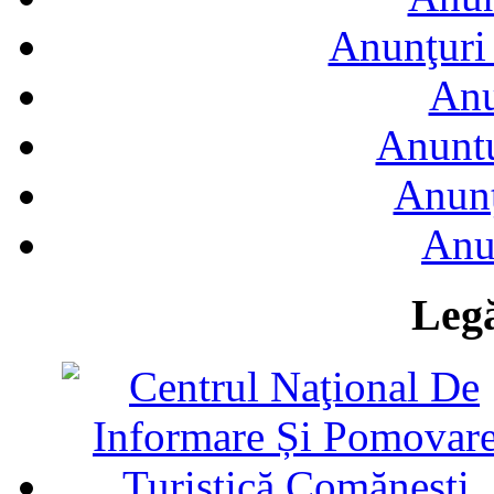
Anunţuri 
Anu
Anuntu
Anunţ
Anu
Legă