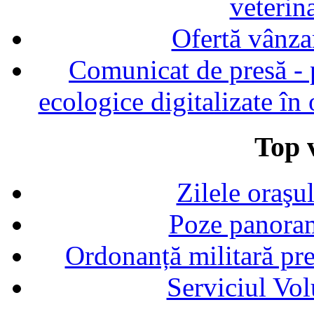
veterin
Ofertă vânza
Comunicat de presă - p
ecologice digitalizate în
Top v
Zilele oraşu
Poze panoram
Ordonanță militară p
Serviciul Vol