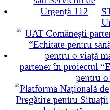
ST
U
partener în proiectul “E
pentru o