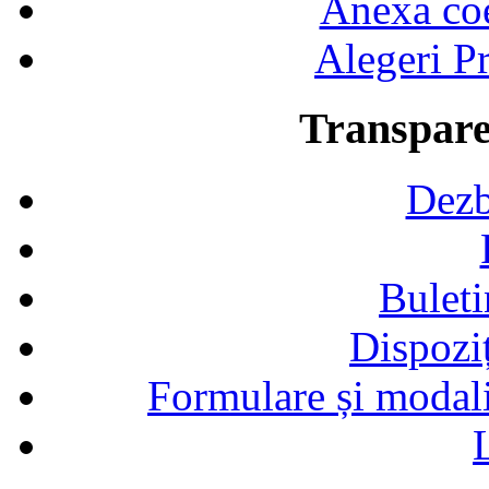
Anexa coef
Alegeri Pr
Transpare
Dezb
Buleti
Dispozi
Formulare și modalit