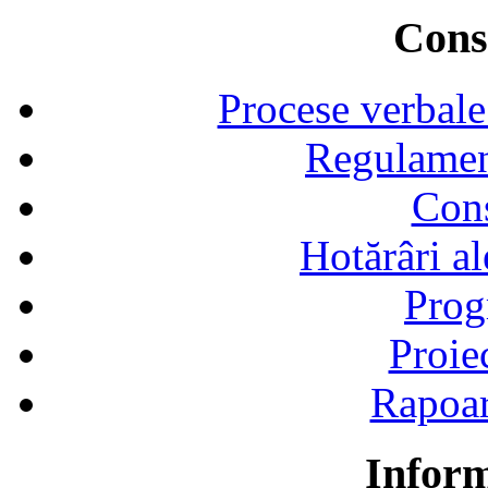
Consi
Procese verbale
Regulamen
Cons
Hotărâri al
Prog
Proie
Rapoart
Inform