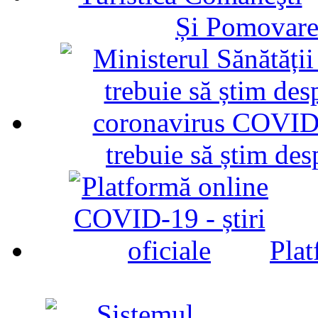
Și Pomovare
trebuie să știm d
Plat