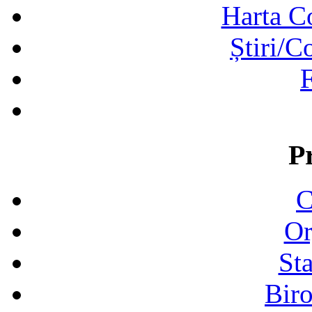
Harta C
Știri/C
F
P
C
Or
Sta
Biro