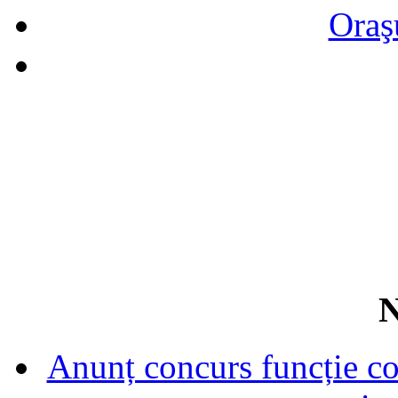
Oraş
N
Anunț concurs funcție con