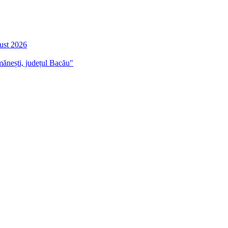
gust 2026
mănești, județul Bacău"