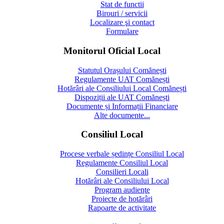
Stat de functii
Birouri / servicii
Localizare şi contact
Formulare
Monitorul Oficial Local
Statutul Orașului Comănești
Regulamente UAT Comănești
Hotărâri ale Consiliului Local Comănești
Dispoziții ale UAT Comănești
Documente și Informații Financiare
Alte documente...
Consiliul Local
Procese verbale ședințe Consiliul Local
Regulamente Consiliul Local
Consilieri Locali
Hotărâri ale Consiliului Local
Program audienţe
Proiecte de hotărâri
Rapoarte de activitate