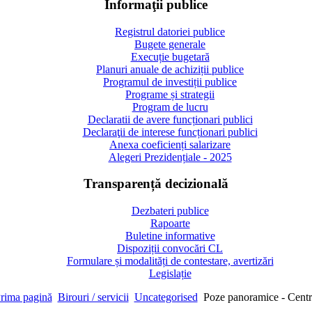
Informaţii publice
Registrul datoriei publice
Bugete generale
Execuție bugetară
Planuri anuale de achiziții publice
Programul de investiții publice
Programe și strategii
Program de lucru
Declaratii de avere funcționari publici
Declaraţii de interese funcționari publici
Anexa coeficienți salarizare
Alegeri Prezidențiale - 2025
Transparență decizională
Dezbateri publice
Rapoarte
Buletine informative
Dispoziții convocări CL
Formulare și modalități de contestare, avertizări
Legislație
rima pagină
Birouri / servicii
Uncategorised
Poze panoramice - Centr