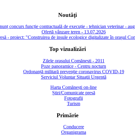
Noutăţi
unț concurs funcție contractuală de execuție - tehnician veterinar - au
Ofertă vânzare teren - 13.07.2026
să - proiect: "Construirea de insule ecologice digitalizate în orașul Co
Top vizualizări
Zilele oraşului Comăneşti - 2011
Poze panoramice - Centru nocturn
Ordonanță militară prevenție coronavirus COVID-19
Serviciul Voluntar Situaţii Urgenţă
Harta Comănești on-line
Știri/Comunicate presă
Fotografii
Turism
Primărie
Conducere
Organigrama