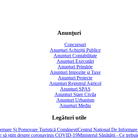
Anunţuri
Concursuri
Anunțuri Achiziții Publice
Anunţuri Contabilitate
Anunţuri Executări
Anunţuri Primărie
Anunţuri Impozite şi Taxe
Anunţuri Proiecte
Anunţuri Registrul Agricol
Anunţuri SPAS
Anunturi Stare Civila
Anunţuri Urbanism
Anunțuri Mediu
Legături utile
Centrul Naţional De Informare
Ministerul Sănătății - Ce treb