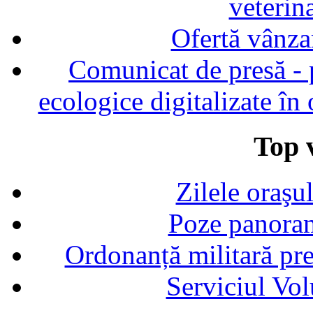
veterin
Ofertă vânza
Comunicat de presă - p
ecologice digitalizate în
Top v
Zilele oraşu
Poze panoram
Ordonanță militară p
Serviciul Vol