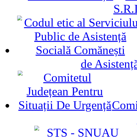
S.R.
de Asistenț
Comit