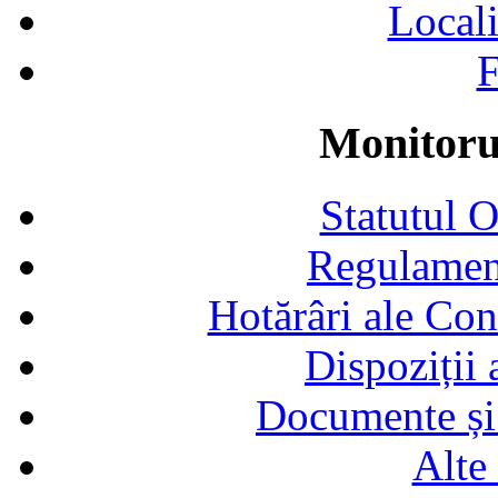
Locali
F
Monitorul
Statutul 
Regulamen
Hotărâri ale Con
Dispoziții
Documente și 
Alte