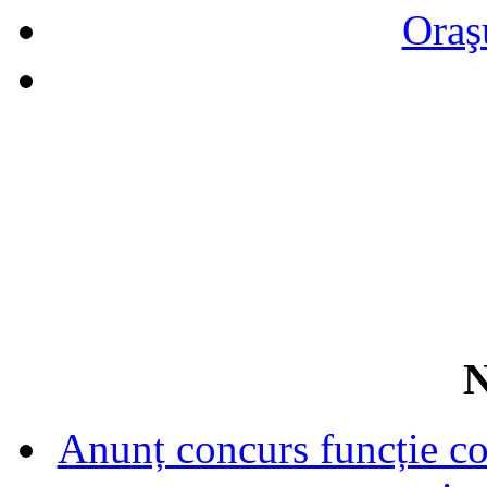
Oraş
N
Anunț concurs funcție con