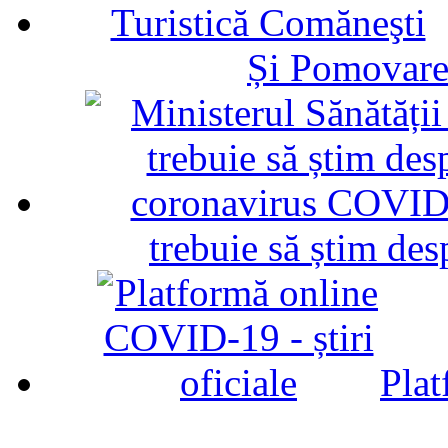
Și Pomovare
trebuie să știm d
Plat