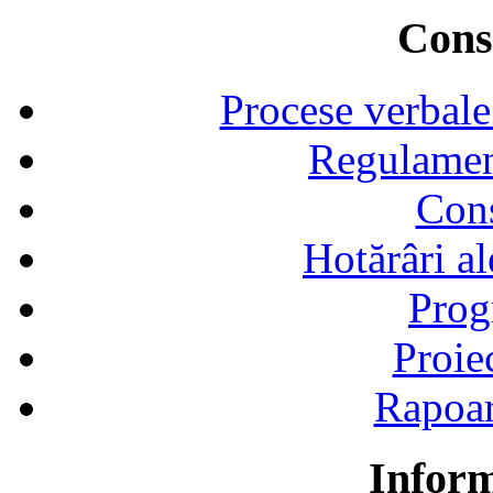
Consi
Procese verbale
Regulamen
Cons
Hotărâri al
Prog
Proie
Rapoart
Inform