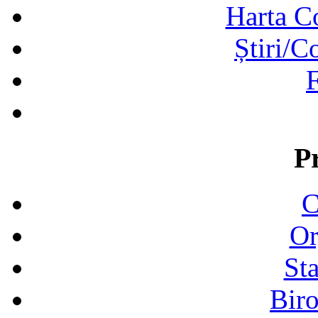
Harta C
Știri/C
F
P
C
Or
Sta
Biro