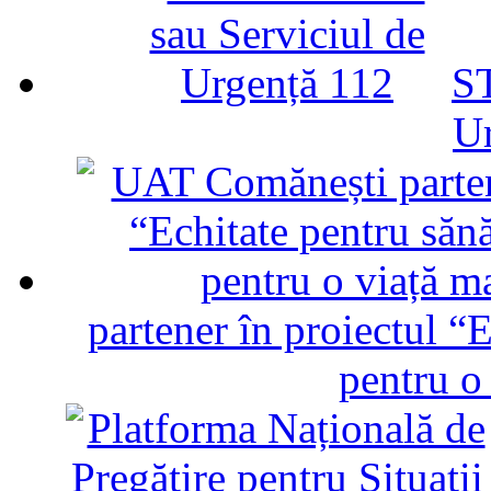
ST
U
partener în proiectul “E
pentru o