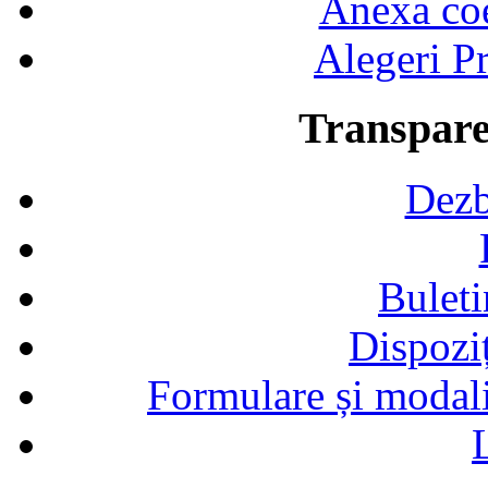
Anexa coef
Alegeri Pr
Transpare
Dezb
Buleti
Dispozi
Formulare și modalit