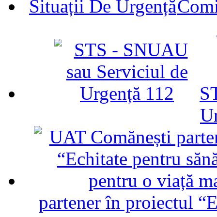
Comit
ST
U
partener în proiectul “E