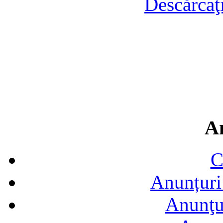
Descărcaţ
A
C
Anunțuri 
Anunţur