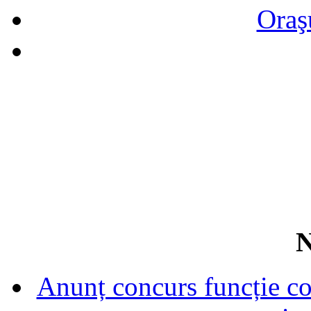
Oraş
N
Anunț concurs funcție con