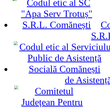
Co
S.R.
de Asistenț