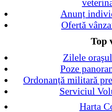
veterin
Anunț indivi
Ofertă vânza
Top v
Zilele oraşu
Poze panoram
Ordonanță militară p
Serviciul Vol
Harta C