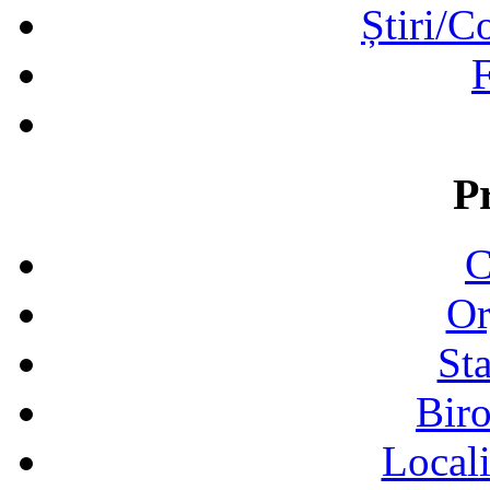
Știri/C
F
P
C
Or
Sta
Biro
Locali