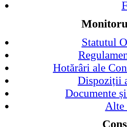
F
Monitorul
Statutul 
Regulamen
Hotărâri ale Con
Dispoziții
Documente și 
Alte
Consi