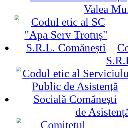
Valea Mu
Co
S.R.
de Asistenț