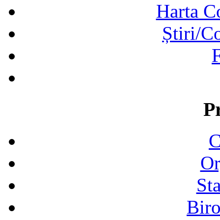
Harta C
Știri/C
F
P
C
Or
Sta
Biro