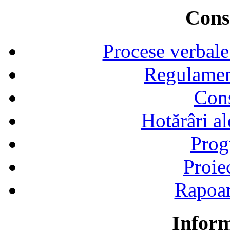
Consi
Procese verbale
Regulamen
Cons
Hotărâri al
Prog
Proie
Rapoart
Inform