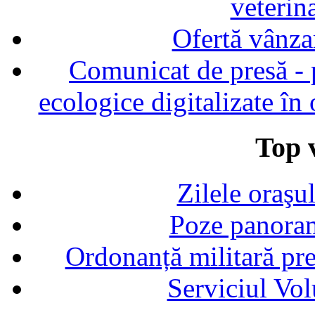
veterin
Ofertă vânza
Comunicat de presă - p
ecologice digitalizate în
Top v
Zilele oraşu
Poze panoram
Ordonanță militară p
Serviciul Vol