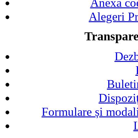
Anexa coef
Alegeri Pr
Transpare
Dezb
Buleti
Dispozi
Formulare și modalit