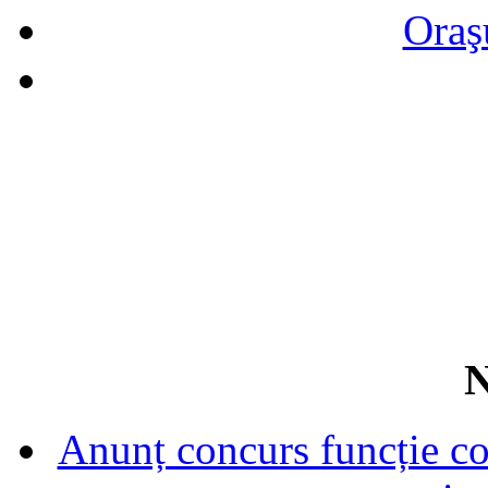
Oraş
N
Anunț concurs funcție con