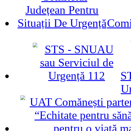
Comit
ST
U