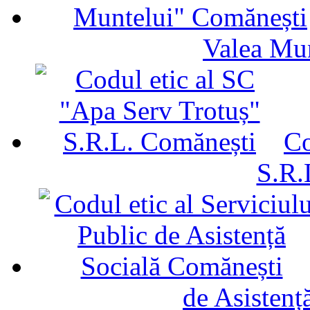
Valea Mu
Co
S.R.
de Asistenț