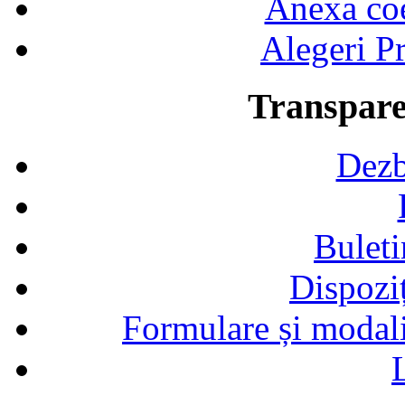
Anexa coef
Alegeri Pr
Transpare
Dezb
Buleti
Dispozi
Formulare și modalit