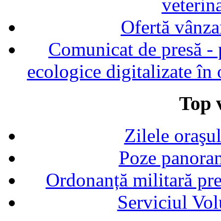
veterin
Ofertă vânza
Comunicat de presă - p
ecologice digitalizate în
Top v
Zilele oraşu
Poze panoram
Ordonanță militară p
Serviciul Vol