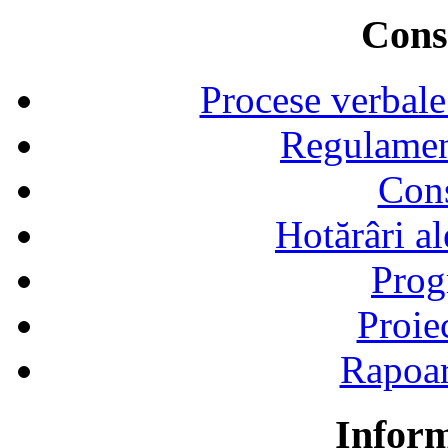
Consi
Procese verbale
Regulamen
Cons
Hotărâri al
Prog
Proie
Rapoart
Inform