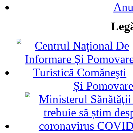
Anu
Legă
Și Pomovare