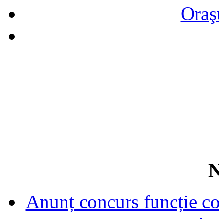
Oraş
N
Anunț concurs funcție con