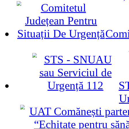
Comit
ST
U