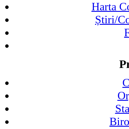
Harta C
Știri/C
F
P
C
Or
Sta
Biro