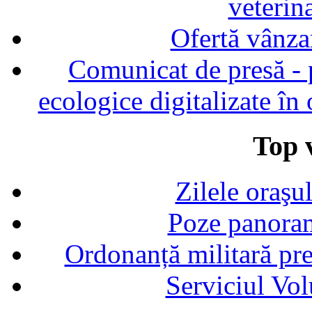
veterin
Ofertă vânza
Comunicat de presă - p
ecologice digitalizate în
Top v
Zilele oraşu
Poze panoram
Ordonanță militară p
Serviciul Vol