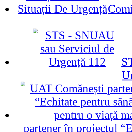
Comit
ST
U
partener în proiectul “E