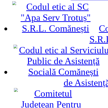
Co
S.R.
de Asistenț