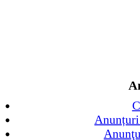
A
C
Anunțuri 
Anunţur