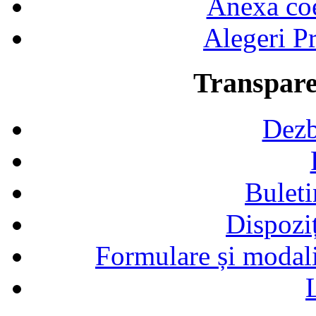
Anexa coef
Alegeri Pr
Transpare
Dezb
Buleti
Dispozi
Formulare și modalit