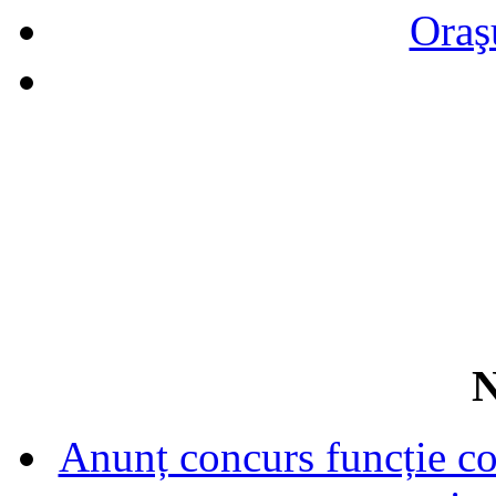
Oraş
N
Anunț concurs funcție con