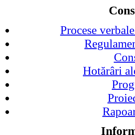
Consi
Procese verbale
Regulamen
Cons
Hotărâri al
Prog
Proie
Rapoart
Inform