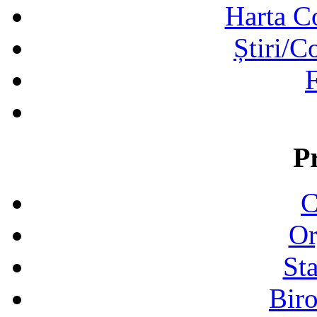
Harta C
Știri/C
F
P
C
Or
Sta
Biro